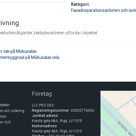
Kategori:
Fasadreparationsarbeten och isol
ivning
ektivitetsåtgärder, takbytesarbeten utförda i objektet.
av tak på Mūkusalas
nterbyggnad på Mūkusalas iela
Företag
rbeten
LLC PRO DEV.
Registreringsnummer:
40003776456
n och isolering
Juridisk adress:
tion
Krasta gata 68A, Riga, LV-1019
nom VVS
Kontorsadress:
Krasta gata 68A, Riga, LV-1019