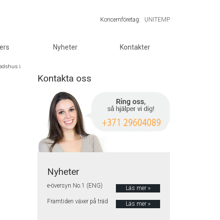
Koncernföretag:
UNITEMP
ers
Nyheter
Kontakter
tadshus i
Kontakta oss
Nyheter
e-översyn No.1 (ENG)
Läs mer »
Framtiden växer på träd
Läs mer »