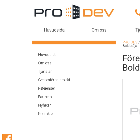
Huvudsida
Om oss
Tj
PRO DEV
Bolderāja
Huvudsida
Före
Om oss
Bold
Tjänster
Genomförda projekt
Referenser
Partners
Nyheter
Kontakter