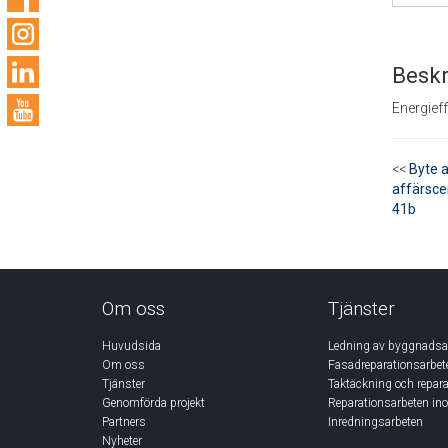
Beskr
Energieff
<<
Byte 
affärsce
41b
Om oss
Tjänster
Huvudsida
Ledning av byggnadsa
Om oss
Fasadreparationsarbete
Tjänster
Taktäckning och repara
Genomförda projekt
Reparationsarbeten i
Partners
Inredningsarbeten
Nyheter