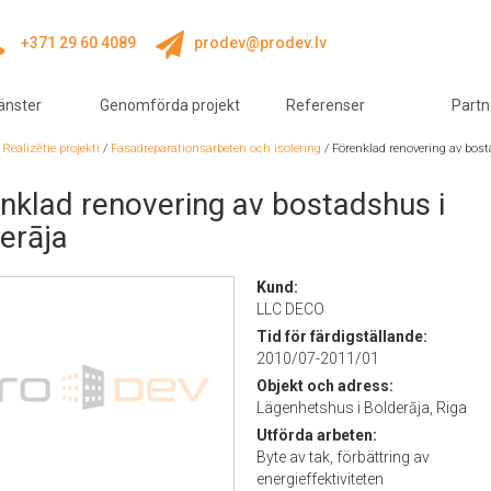
+371 29 60 4089
prodev@prodev.lv
änster
Genomförda projekt
Referenser
Partn
/
Realizētie projekti
/
Fasadreparationsarbeten och isolering
/
Förenklad renovering av bos
nklad renovering av bostadshus i
erāja
Kund:
LLC DECO
Tid för färdigställande:
2010/07-2011/01
Objekt och adress:
Lägenhetshus i Bolderāja, Riga
Utförda arbeten:
Byte av tak, förbättring av
energieffektiviteten