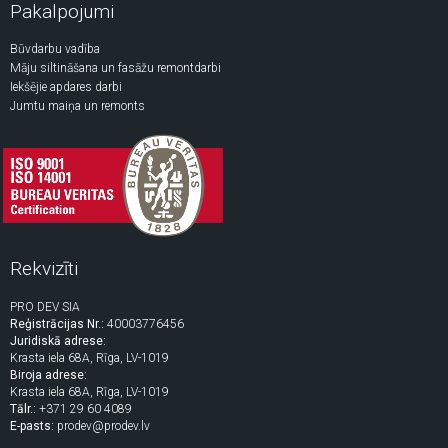
Pakalpojumi
Būvdarbu vadība
Māju siltināšana un fasāžu remontdarbi
Iekšējie apdares darbi
Jumtu maiņa un remonts
Rekvizīti
PRO DEV SIA
Reģistrācijas Nr.:
40003776456
Juridiskā adrese:
Krasta iela 68A, Rīga, LV-1019
Biroja adrese:
Krasta iela 68A, Rīga, LV-1019
Tālr.:
+371 29 60 4089
E-pasts:
prodev@prodev.lv