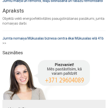
Jumtu maiņa un remonts
,
Māju siltināšana un fasāžu remontdarbi
Apraksts
Objektā veikti energoefektivitātes paaugstināšanas pasākumi, jumta
nomaiņas darbi.
Jumta nomaiņa Mūkusalas biznesa centra ēkai Mūkusalas ielā 41b
>>
Sazināties