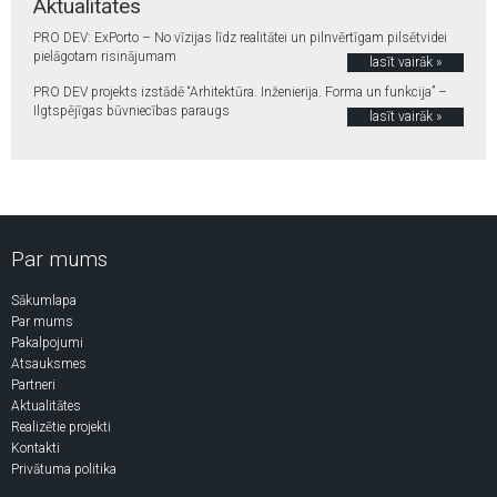
Aktualitātes
PRO DEV: ExPorto – No vīzijas līdz realitātei un pilnvērtīgam pilsētvidei
pielāgotam risinājumam
lasīt vairāk »
PRO DEV projekts izstādē “Arhitektūra. Inženierija. Forma un funkcija” –
Ilgtspējīgas būvniecības paraugs
lasīt vairāk »
Par mums
Sākumlapa
Par mums
Pakalpojumi
Atsauksmes
Partneri
Aktualitātes
Realizētie projekti
Kontakti
Privātuma politika