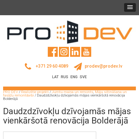
+371 29 60 4089
prodev@prodev.lv
LAT
RUS
ENG
SVE
PRO DEV
/
Realizētie projekti
/
Jumtu maiņa un remonts
,
Māju siltināšana un
fasāžu remontdarbi
/
Daudzdzīvokļu dzīvojamās mājas vienkāršotā renovācija
Bolderājā
Daudzdzīvokļu dzīvojamās mājas
vienkāršotā renovācija Bolderājā