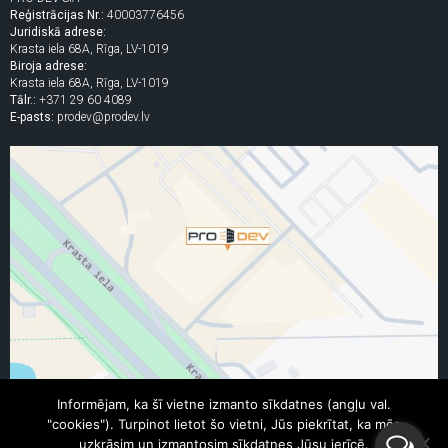
Reģistrācijas Nr.:
40003776456
Juridiskā adrese:
Krasta iela 68A, Rīga, LV-1019
Biroja adrese:
Krasta iela 68A, Rīga, LV-1019
Tālr.:
+371 29 60 4089
E-pasts:
prodev@prodev.lv
Informējam, ka šī vietne izmanto sīkdatnes (angļu val.
"cookies"). Turpinot lietot šo vietni, Jūs piekrītat, ka mēs
© 2005 - 2026 SIA "PRO DEV"
uzkrāsim un izmantosim sīkdatnes Jūsu ierīcē.