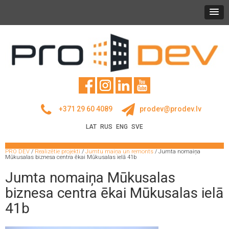
+371 29 60 4089
prodev@prodev.lv
LAT
RUS
ENG
SVE
PRO DEV
/
Realizētie projekti
/
Jumtu maiņa un remonts
/
Jumta nomaiņa
Mūkusalas biznesa centra ēkai Mūkusalas ielā 41b
Jumta nomaiņa Mūkusalas
biznesa centra ēkai Mūkusalas ielā
41b