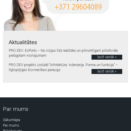
Aktualitātes
PRO DEV: ExPorto – No vīzijas līdz realitātei un pilnvērtīgam pilsētvidei
pielāgotam risinājumam
lasīt vairāk »
PRO DEV projekts izstādē “Arhitektūra. Inženierija. Forma un funkcija” –
Ilgtspējīgas būvniecības paraugs
lasīt vairāk »
Par mums
Sākumlapa
Par mums