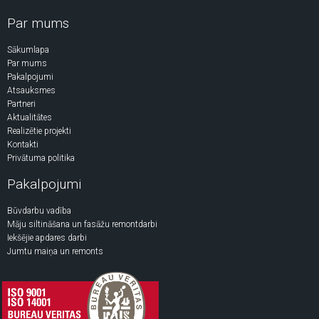
Par mums
Sākumlapa
Par mums
Pakalpojumi
Atsauksmes
Partneri
Aktualitātes
Realizētie projekti
Kontakti
Privātuma politika
Pakalpojumi
Būvdarbu vadība
Māju siltināšana un fasāžu remontdarbi
Iekšējie apdares darbi
Jumtu maiņa un remonts