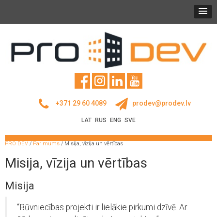
+371 29 60 4089
prodev@prodev.lv
LAT
RUS
ENG
SVE
PRO DEV
/
Par mums
/
Misija, vīzija un vērtības
Misija, vīzija un vērtības
Misija
“Būvniecības projekti ir lielākie pirkumi dzīvē. Ar