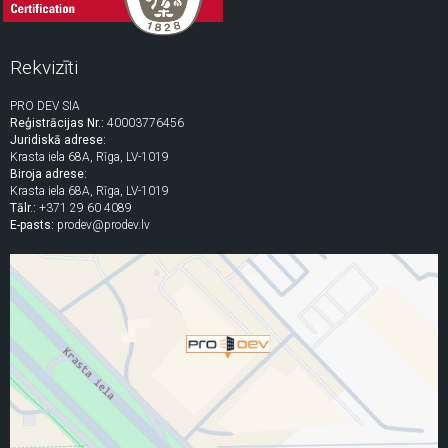
Rekvizīti
PRO DEV SIA
Reģistrācijas Nr.:
40003776456
Juridiskā adrese:
Krasta iela 68A, Rīga, LV-1019
Biroja adrese:
Krasta iela 68A, Rīga, LV-1019
Tālr.:
+371 29 60 4089
E-pasts:
prodev@prodev.lv