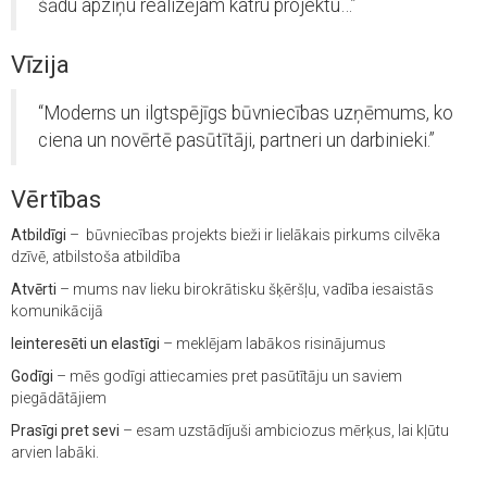
šādu apziņu realizējam katru projektu…”
Vīzija
“Moderns un ilgtspējīgs būvniecības uzņēmums, ko
ciena un novērtē pasūtītāji, partneri un darbinieki.”
Vērtības
Atbildīgi
– būvniecības projekts bieži ir lielākais pirkums cilvēka
dzīvē, atbilstoša atbildība
Atvērti
– mums nav lieku birokrātisku šķēršļu, vadība iesaistās
komunikācijā
Ieinteresēti un elastīgi
– meklējam labākos risinājumus
Godīgi
– mēs godīgi attiecamies pret pasūtītāju un saviem
piegādātājiem
Prasīgi pret sevi
– esam uzstādījuši ambiciozus mērķus, lai kļūtu
arvien labāki.