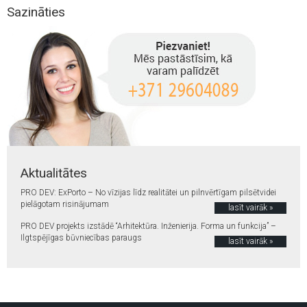
Sazināties
Aktualitātes
PRO DEV: ExPorto – No vīzijas līdz realitātei un pilnvērtīgam pilsētvidei
pielāgotam risinājumam
lasīt vairāk »
PRO DEV projekts izstādē “Arhitektūra. Inženierija. Forma un funkcija” –
Ilgtspējīgas būvniecības paraugs
lasīt vairāk »