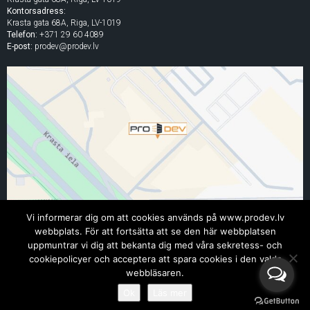
Kontorsadress:
Krasta gata 68A, Riga, LV-1019
Telefon:
+371 29 60 4089
E-post:
prodev@prodev.lv
Vi informerar dig om att cookies används på www.prodev.lv
webbplats. För att fortsätta att se den här webbplatsen
uppmuntrar vi dig att bekanta dig med våra sekretess- och
cookiepolicyer och acceptera att spara cookies i den valda
© 2005 - 2026 LLC "PRO DEV"
webbläsaren.
Alla rättigheter till innehållet på denna webbplats är reserverade. Publicera utan skriftligt
medgivande är förbjudet.
Ok
Läs mer