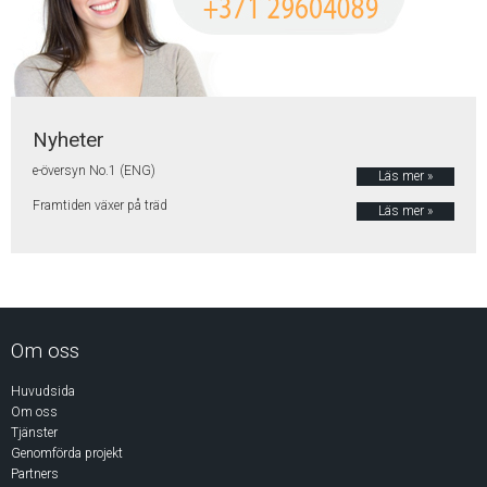
Nyheter
e-översyn No.1 (ENG)
Läs mer »
Framtiden växer på träd
Läs mer »
Om oss
Huvudsida
Om oss
Tjänster
Genomförda projekt
Partners