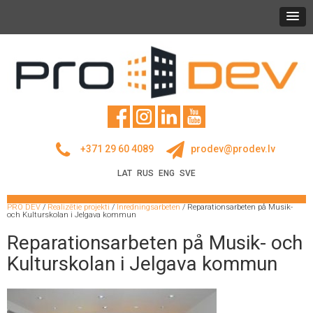
+371 29 60 4089
prodev@prodev.lv
LAT
RUS
ENG
SVE
PRO DEV
/
Realizētie projekti
/
Inredningsarbeten
/
Reparationsarbeten på Musik-
och Kulturskolan i Jelgava kommun
Reparationsarbeten på Musik- och
Kulturskolan i Jelgava kommun