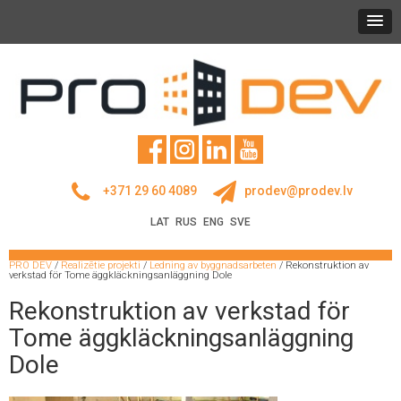
+371 29 60 4089
prodev@prodev.lv
LAT
RUS
ENG
SVE
PRO DEV
/
Realizētie projekti
/
Ledning av byggnadsarbeten
/
Rekonstruktion av
verkstad för Tome äggkläckningsanläggning Dole
Rekonstruktion av verkstad för
Tome äggkläckningsanläggning
Dole