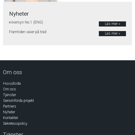
Nyheter
e-översyn No.1 (ENG)
Läs mer »
Framtiden växer på träd
Läs mer »
Om oss
Huvudsida
Om oss
Tjänster
Genomförda projekt
Partners
Nyheter
Kontakter
Sekretesspolicy
Tjänster