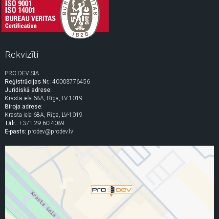
Rekvizīti
PRO DEV SIA
Reģistrācijas Nr.:
40003776456
Juridiskā adrese:
Krasta iela 68A, Rīga, LV-1019
Biroja adrese:
Krasta iela 68A, Rīga, LV-1019
Tālr.:
+371 29 60 4089
E-pasts:
prodev@prodev.lv