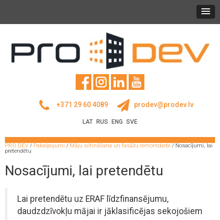
+371 29 60 4089
prodev@prodev.lv
LAT
RUS
ENG
SVE
PRO DEV
/
Pakalpojumi
/
Māju siltināšana un fasāžu remontdarbi
/
Nosacījumi, lai
pretendētu
Nosacījumi, lai pretendētu
Lai pretendētu uz ERAF līdzfinansējumu,
daudzdzīvokļu mājai ir jāklasificējas sekojošiem