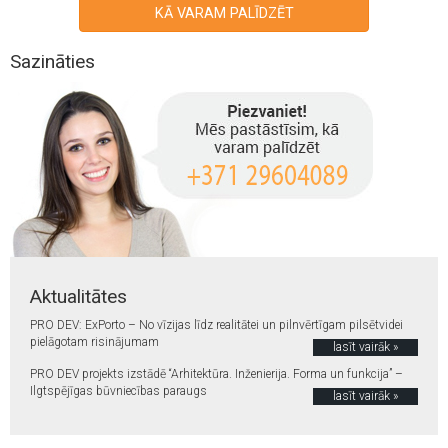
KĀ VARAM PALĪDZĒT
Sazināties
Aktualitātes
PRO DEV: ExPorto – No vīzijas līdz realitātei un pilnvērtīgam pilsētvidei
pielāgotam risinājumam
lasīt vairāk »
PRO DEV projekts izstādē “Arhitektūra. Inženierija. Forma un funkcija” –
Ilgtspējīgas būvniecības paraugs
lasīt vairāk »