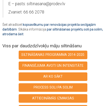
E – pasts: siltinasana@prodev.lv
Zvaniet: 66 66 2078
Šeit atradīsiet
kopsavilkumu par renovācijas projekta secīgajām
darbībām
. Sīkāka informācija
par siltināšanas projektu soli pa solim,
atrodama šeit
.
Viss par daudzdzīvokļu māju siltināšanu
SILTINĀŠANAS PROGRAMMA 2014-2020.
FINANSĒJUMA AVOTI UN INTENSITĀTE
AR KO SĀKT
PROCESS SOLI PA SOLIM
ATTIECINĀMĀS IZMAKSAS