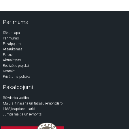
Par mums
Sākumlapa
Par mums
Pakalpojumi
Atsauksmes
Partneri
Aktualitātes
Realizētie projekti
Kontakti
Privātuma politika
Pakalpojumi
Būvdarbu vadība
Māju siltināšana un fasāžu remontdarbi
Iekšējie apdares darbi
Jumtu maiņa un remonts