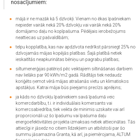
nosacījumiem:
mājā ir ne mazāk kā 5 dzīvokļi. Vienam no ēkas īpašniekam
nepieder vairāk nekā 20% dzīvokļu vai vairāk nekā 20%
domājamo daļu no kopīpašuma. Pēdējais ierobežojums
neattiecas uz pašvaldībām;
telpu kopplatība, kas nav apdzīvota nedrīkst pārsniegt 25% no
dzīvojamās mājas kopējās platības. Šajā platībā netiek
ieskaitītās neapkurinātas bēniņu un pagrabu platības;
siltumenerģijas patēriņš pēc veiktajiem siltināšanas darbiem
nav lielāks par 90 kWh/m2 gadā. Rādītājs tiek nedaudz
koriģēts ņemot vērā mājas atrašanās vietu un klimatiskos
apstākļus. Katrai mājai būs pieejams precīzs aprēķins;
ja kāds no dzīvokļu īpašniekiem savā īpašumā veic
komercdarbību, t.i. ir individuālais komersants vai
komercsabiedrība, tiek veikta de minimis uzskaite vai arī
proporcionāli uz šo īpašumu vai īpašuma daļu
energoefektivitātes projekta izmaksas netiek attiecinātas. Tās
attiecīgi ir jāsedz no citiem līdzekļiem un atbilstoši par šo
summu jāsamazina Granta, kā arī, ja piemērojama, ALTUM