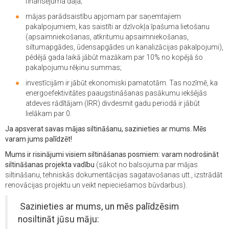
finansējuma daļa;
mājas parādsaistību apjomam par saņemtajiem
pakalpojumiem, kas saistīti ar dzīvokļa īpašuma lietošanu
(apsaimniekošanas, atkritumu apsaimniekošanas,
siltumapgādes, ūdensapgādes un kanalizācijas pakalpojumi),
pēdējā gada laikā jābūt mazākam par 10% no kopējā šo
pakalpojumu rēķinu summas;
investīcijām ir jābūt ekonomiski pamatotām. Tas nozīmē, ka
energoefektivitātes paaugstināšanas pasākumu iekšējās
atdeves rādītājam (IRR) divdesmit gadu periodā ir jābūt
lielākam par 0.
Ja apsverat savas mājas siltināšanu, sazinieties ar mums. Mēs
varam jums palīdzēt!
Mums ir risinājumi visiem siltināšanas posmiem: varam nodrošināt
siltināšanas projekta vadību
(sākot no balsojuma par mājas
siltināšanu, tehniskās dokumentācijas sagatavošanas utt., izstrādāt
renovācijas projektu un veikt nepieciešamos būvdarbus).
Sazinieties ar mums, un mēs palīdzēsim
nosiltināt jūsu māju: