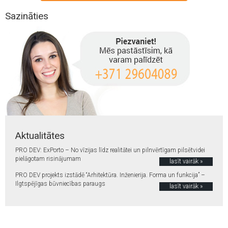
Sazināties
Aktualitātes
PRO DEV: ExPorto – No vīzijas līdz realitātei un pilnvērtīgam pilsētvidei
pielāgotam risinājumam
lasīt vairāk »
PRO DEV projekts izstādē “Arhitektūra. Inženierija. Forma un funkcija” –
Ilgtspējīgas būvniecības paraugs
lasīt vairāk »