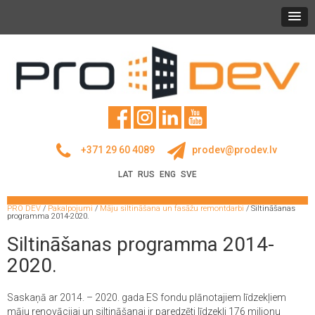
+371 29 60 4089
prodev@prodev.lv
LAT
RUS
ENG
SVE
PRO DEV
/
Pakalpojumi
/
Māju siltināšana un fasāžu remontdarbi
/
Siltināšanas
programma 2014-2020.
Siltināšanas programma 2014-
2020.
Saskaņā ar 2014. – 2020. gada ES fondu plānotajiem līdzekļiem
māju renovācijai un siltināšanai ir paredzēti līdzekļi 176 miljonu