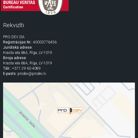
Rekvizīti
PRO DEV SIA
Reģistrācijas Nr.:
40003776456
Juridiskā adrese:
Krasta iela 68A, Rīga, LV-1019
Biroja adrese:
Krasta iela 68A, Rīga, LV-1019
Tālr.:
+371 29 60 4089
E-pasts:
prodev@prodev.lv