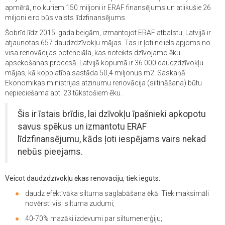
apmērā, no kuriem 150 miljoni ir ERAF finansējums un atlikušie 26
miljoni eiro būs valsts līdzfinansējums.
Šobrīd līdz 2015. gada beigām, izmantojot ERAF atbalstu, Latvijā ir
atjaunotas 657 daudzdzīvokļu mājas. Tas ir ļoti neliels apjoms no
visa renovācijas potenciāla, kas noteikts dzīvojamo ēku
apsekošanas procesā. Latvijā kopumā ir 36 000 daudzdzīvokļu
mājas, kā kopplatība sastāda 50,4 miljonus m2. Saskaņā
Ekonomikas ministrijas atzinumu renovācija (siltināšana) būtu
nepieciešama apt. 23 tūkstošiem ēku.
Šis ir īstais brīdis, lai dzīvokļu īpašnieki apkopotu
savus spēkus un izmantotu ERAF
līdzfinansējumu, kāds ļoti iespējams vairs nekad
nebūs pieejams.
Veicot daudzdzīvokļu ēkas renovāciju, tiek iegūts:
daudz efektīvāka siltuma saglabāšana ēkā. Tiek maksimāli
novērsti visi siltuma zudumi;
40-70% mazāki izdevumi par siltumenerģiju;