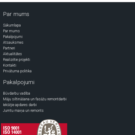
Par mums
Sākumlapa
Par mums
Pakalpojumi
Atsauksmes
Partneri
Aktualitātes
Realizētie projekti
Kontakti
Privātuma politika
Pakalpojumi
Būvdarbu vadība
Māju siltināšana un fasāžu remontdarbi
Iekšējie apdares darbi
Jumtu maiņa un remonts