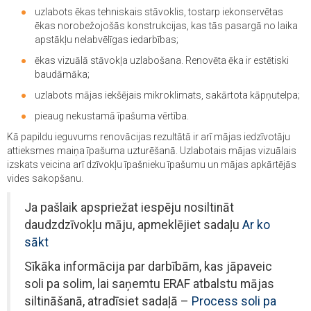
uzlabots ēkas tehniskais stāvoklis, tostarp iekonservētas
ēkas norobežojošās konstrukcijas, kas tās pasargā no laika
apstākļu nelabvēlīgas iedarbības;
ēkas vizuālā stāvokļa uzlabošana. Renovēta ēka ir estētiski
baudāmāka;
uzlabots mājas iekšējais mikroklimats, sakārtota kāpņutelpa;
pieaug nekustamā īpašuma vērtība.
Kā papildu ieguvums renovācijas rezultātā ir arī mājas iedzīvotāju
attieksmes maiņa īpašuma uzturēšanā. Uzlabotais mājas vizuālais
izskats veicina arī dzīvokļu īpašnieku īpašumu un mājas apkārtējās
vides sakopšanu.
Ja pašlaik apspriežat iespēju nosiltināt
daudzdzīvokļu māju, apmeklējiet sadaļu
Ar ko
sākt
Sīkāka informācija par darbībām, kas jāpaveic
soli pa solim, lai saņemtu ERAF atbalstu mājas
siltināšanā, atradīsiet sadaļā –
Process soli pa