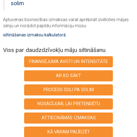
solim
Aptuvenas būvniecības izmaksas varat aprēķināt izvēloties mājas
sēriju un norādot papildu informāciju mūsu
siltināšanas izmaksu kalkulatorā
.
Viss par daudzdzīvokļu māju siltināšanu
FINANSĒJUMA AVOTI UN INTENSITĀTE
AR KO SĀKT
PROCESS SOLI PA SOLIM
NOSACĪJUMI, LAI PRETENDĒTU
ATTIECINĀMĀS IZMAKSAS
KĀ VARAM PALĪDZĒT