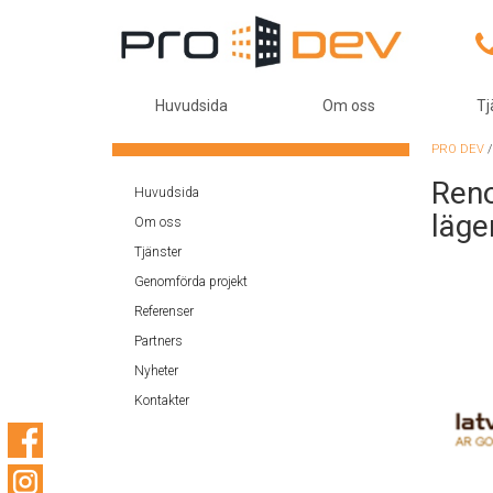
Huvudsida
Om oss
Tj
PRO DEV
Reno
Huvudsida
läge
Om oss
Tjänster
Genomförda projekt
Referenser
Partners
Nyheter
Kontakter