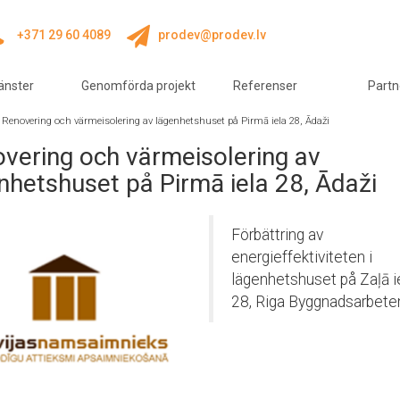
+371 29 60 4089
prodev@prodev.lv
änster
Genomförda projekt
Referenser
Partn
/
Renovering och värmeisolering av lägenhetshuset på Pirmā iela 28, Ādaži
vering och värmeisolering av
nhetshuset på Pirmā iela 28, Ādaži
Förbättring av
energieffektiviteten i
lägenhetshuset på Zaļā i
28, Riga Byggnadsarbeten