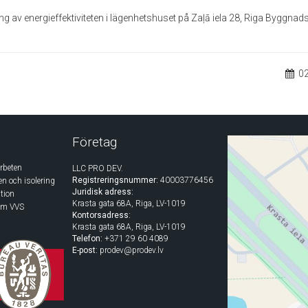
ng av energieffektiviteten i lägenhetshuset på Zaļā iela 28, Riga Byggnad
02
Företag
rbeten
LLC PRO DEV.
Registreringsnummer:
40003776456
n och isolering
Juridisk adress:
tion
Krasta gata 68A, Riga, LV-1019
nom VVS
Kontorsadress:
Krasta gata 68A, Riga, LV-1019
Telefon:
+371 29 60 4089
E-post:
prodev@prodev.lv