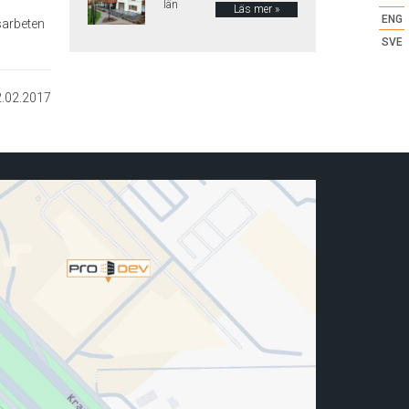
län
Läs mer »
ENG
sarbeten
SVE
.02.2017