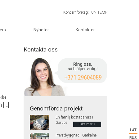
Koncernföretag:
UNITEMP
ers
Nyheter
Kontakter
Kontakta oss
ela
 […]
Genomförda projekt
En familj bostadshus i
Garupe
Läs mer »
LAT
Privatbyggnad i Garkalne
RUS