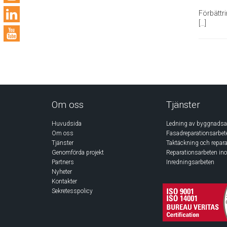
Förbättri
[…]
Om oss
Tjänster
Huvudsida
Ledning av byggnadsa
Om oss
Fasadreparationsarbete
Tjänster
Taktäckning och repara
Genomförda projekt
Reparationsarbeten i
Partners
Inredningsarbeten
Nyheter
Kontakter
Sekretesspolicy