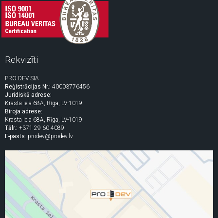
Rekvizīti
PRO DEV SIA
Reģistrācijas Nr.:
40003776456
Juridiskā adrese:
Krasta iela 68A, Rīga, LV-1019
Biroja adrese:
Krasta iela 68A, Rīga, LV-1019
Tālr.:
+371 29 60 4089
E-pasts:
prodev@prodev.lv