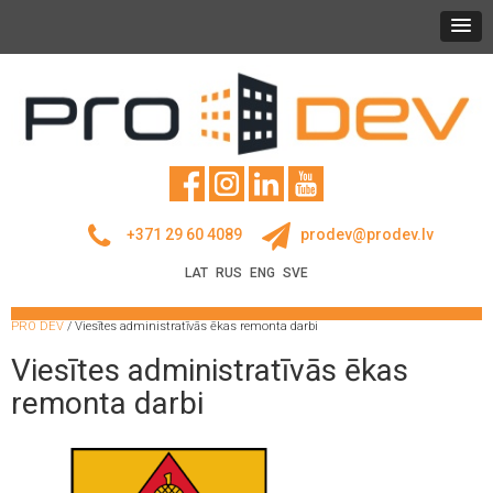
+371 29 60 4089
prodev@prodev.lv
LAT
RUS
ENG
SVE
PRO DEV
/
Viesītes administratīvās ēkas remonta darbi
Viesītes administratīvās ēkas
remonta darbi