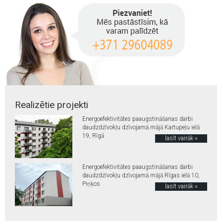
Realizētie projekti
Energoefektivitātes paaugstināšanas darbi
daudzdzīvokļu dzīvojamā mājā Kartupeļu ielā
19, Rīgā
lasīt vairāk »
Energoefektivitātes paaugstināšanas darbi
daudzdzīvokļu dzīvojamā mājā Rīgas ielā 10,
Piņķos
lasīt vairāk »