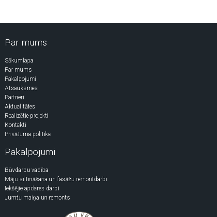
Par mums
Sākumlapa
Par mums
Pakalpojumi
Atsauksmes
Partneri
Aktualitātes
Realizētie projekti
Kontakti
Privātuma politika
Pakalpojumi
Būvdarbu vadība
Māju siltināšana un fasāžu remontdarbi
Iekšējie apdares darbi
Jumtu maiņa un remonts