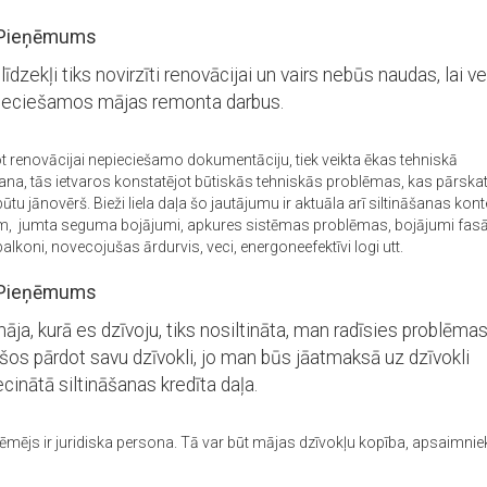
Pieņēmums
 līdzekļi tiks novirzīti renovācijai un vairs nebūs naudas, lai ve
ieciešamos mājas remonta darbus.
t renovācijai nepieciešamo dokumentāciju, tiek veikta ēkas tehniskā
na, tās ietvaros konstatējot būtiskās tehniskās problēmas, kas pārsk
ūtu jānovērš. Bieži liela daļa šo jautājumu ir aktuāla arī siltināšanas kont
, jumta seguma bojājumi, apkures sistēmas problēmas, bojājumi fasā
alkoni, novecojušas ārdurvis, veci, energoneefektīvi logi utt.
Pieņēmums
āja, kurā es dzīvoju, tiks nosiltināta, man radīsies problēmas,
šos pārdot savu dzīvokli, jo man būs jāatmaksā uz dzīvokli
ecinātā siltināšanas kredīta daļa.
ņēmējs ir juridiska persona. Tā var būt mājas dzīvokļu kopība, apsaimnie