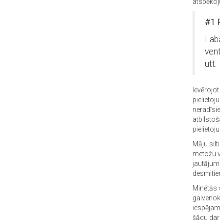
atspēko
#1 
Labā
vent
utt.
Ievērojo
pielieto
neradīsi
atbilsto
pielietoj
Māju sil
metožu vi
jautājumi
desmiti
Minētās 
galvenok
iespējams
šādu darb