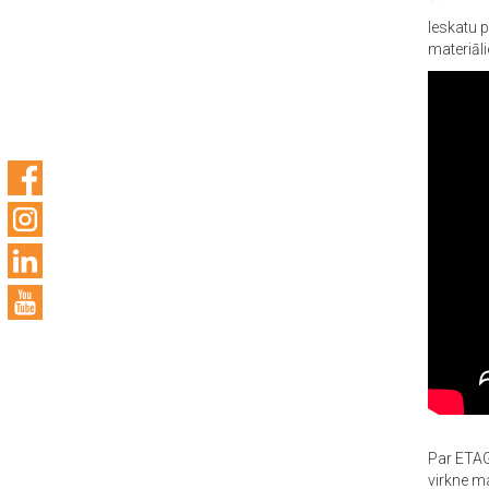
Ieskatu 
materiāli
Par ETAG
virkne ma