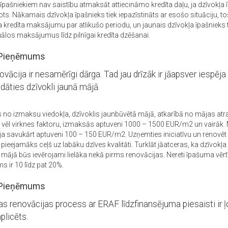
 īpašniekiem nav saistību atmaksāt attiecināmo kredīta daļu, ja dzīvokļ
ots. Nākamais dzīvokļa īpašnieks tiek iepazīstināts ar esošo situāciju, t
 kredīta maksājumu par atlikušo periodu, un jaunais dzīvokļa īpašnieks 
uālos maksājumus līdz pilnīgai kredīta dzēšanai.
Pieņēmums
vācija ir nesamērīgi dārga. Tad jau drīzāk ir jāapsver iespēja
dāties dzīvokli jaunā mājā.
s no izmaksu viedokļa, dzīvoklis jaunbūvētā mājā, atkarībā no mājas at
n vēl virknes faktoru, izmaksās aptuveni 1000 – 1500 EUR/m2 un vairāk.
ja savukārt aptuveni 100 – 150 EUR/m2. Uzņemties iniciatīvu un renovēt
 pieejamāks ceļš uz labāku dzīves kvalitāti. Turklāt jāatceras, ka dzīvokļa
 mājā būs ievērojami lielāka nekā pirms renovācijas. Nereti īpašuma vēr
s ir 10 līdz pat 20%.
Pieņēmums
s renovācijas process ar ERAF līdzfinansējuma piesaisti ir ļ
plicēts.