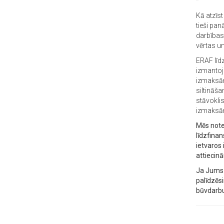
Kā atzīst
tieši pa
darbības 
vērtas un
ERAF līdz
izmantoj
izmaksām
siltināš
stāvokli
izmaksām
Mēs notei
līdzfinan
ietvaros
attieci
Ja Jums 
palīdzēs
būvdarbu