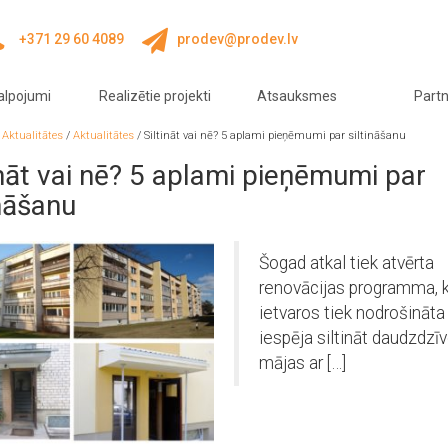
+371 29 60 4089
prodev@prodev.lv
alpojumi
Realizētie projekti
Atsauksmes
Partn
/
Aktualitātes
/
Aktualitātes
/
Siltināt vai nē? 5 aplami pieņēmumi par siltināšanu
ināt vai nē? 5 aplami pieņēmumi par
ināšanu
Šogad atkal tiek atvērta
renovācijas programma, 
ietvaros tiek nodrošināta
iespēja siltināt daudzdzī
mājas ar […]