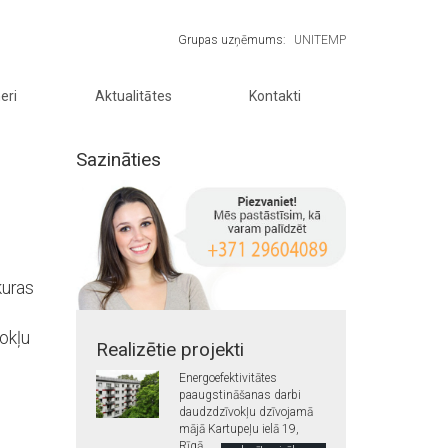
Grupas uzņēmums:
UNITEMP
eri
Aktualitātes
Kontakti
Sazināties
kuras
vokļu
Realizētie projekti
Energoefektivitātes
paaugstināšanas darbi
daudzdzīvokļu dzīvojamā
mājā Kartupeļu ielā 19,
Rīgā