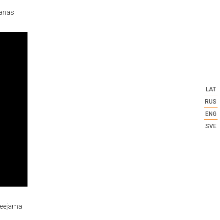
šanas
LAT
RUS
ENG
SVE
ieejama