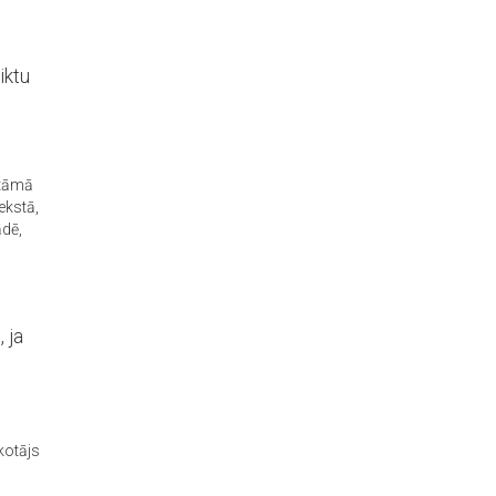
iktu
atāmā
ekstā,
dē,
 ja
kotājs