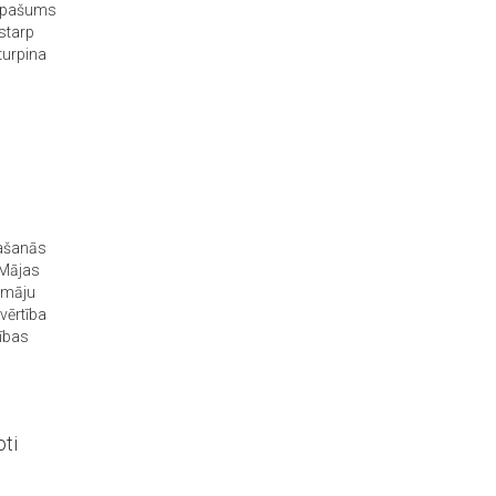
a īpašums
ostarp
turpina
rašanās
 Mājas
 māju
 vērtība
tības
oti