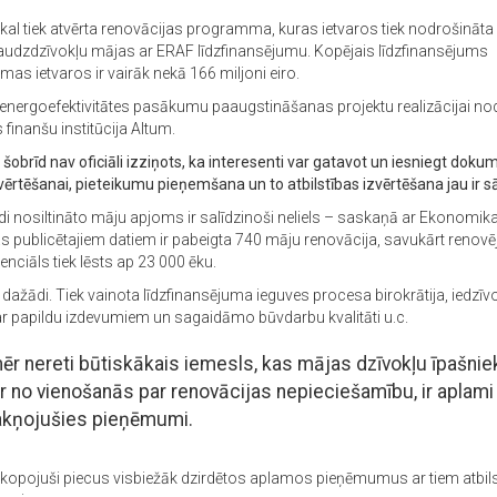
kal tiek atvērta renovācijas programma, kuras ietvaros tiek nodrošināta 
 daudzdzīvokļu mājas ar ERAF līdzfinansējumu. Kopējais līdzfinansējums
as ietvaros ir vairāk nekā 166 miljoni eiro.
 energoefektivitātes pasākumu paaugstināšanas projektu realizācijai no
s finanšu institūcija Altum.
šobrīd nav oficiāli izziņots, ka interesenti var gatavot un iesniegt dok
vērtēšanai, pieteikumu pieņemšana un to atbilstības izvērtēšana jau ir s
īdi nosiltināto māju apjoms ir salīdzinoši neliels – saskaņā ar Ekonomik
jas publicētajiem datiem ir pabeigta 740 māju renovācija, savukārt reno
nciāls tiek lēsts ap 23 000 ēku.
r dažādi. Tiek vainota līdzfinansējuma ieguves procesa birokrātija, iedzīv
r papildu izdevumiem un sagaidāmo būvdarbu kvalitāti u.c.
ēr nereti būtiskākais iemesls, kas mājas dzīvokļu īpašni
ur no vienošanās par renovācijas nepieciešamību, ir aplami
akņojušies pieņēmumi.
opojuši piecus visbiežāk dzirdētos aplamos pieņēmumus ar tiem atbil