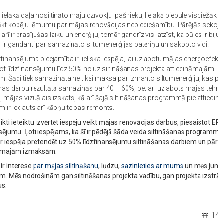
 lielākā daļa nosiltināto māju dzīvokļu īpašnieku, lielākā piepūle visbiežāk i
nākt kopēju lēmumu par mājas renovācijas nepieciešamību. Pārējās sek
arī ir prasījušas laiku un enerģiju, tomēr gandrīz visi atzīst, ka pūles ir bi
 ir gandarīti par samazināto siltumenerģijas patēriņu un sakopto vidi.
finansējuma pieejamība ir lieliska iespēja, lai uzlabotu mājas energoefekti
ot līdzfinansējumu līdz 50% no uz siltināšanas projekta attiecināmajām
. Šādi tiek samazināta ne tikai maksa par izmanto siltumenerģiju, kas p
anas darbu rezultātā samazinās par 40 – 60%, bet arī uzlabots mājas teh
s, mājas vizuālais izskats, kā arī šajā siltināšanas programmā pie attie
 ir iekļauts arī kāpņu telpas remonts.
kti ieteiktu izvērtēt iespēju veikt mājas renovācijas darbus, piesaistot 
sējumu. Ļoti iespējams, ka šī ir pēdējā šāda veida siltināšanas programm
 ir iespēja pretendēt uz 50% līdzfinansējumu siltināšanas darbiem un pā
nāmajām izmaksām.
ir interese
par mājas siltināšanu
, lūdzu,
sazinieties ar mums
un mēs ju
im. Mēs nodrošinām gan siltināšanas projekta vadību, gan projekta izstr
s.
14