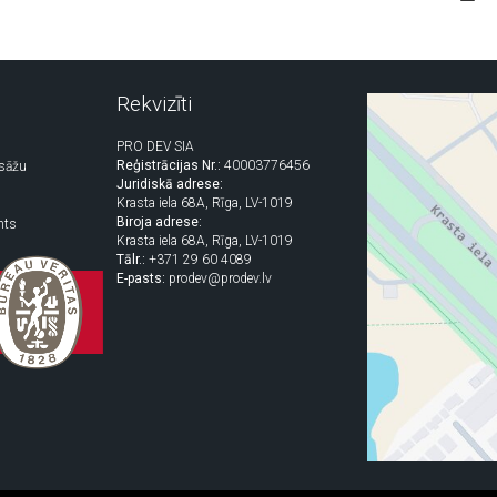
Rekvizīti
PRO DEV SIA
Reģistrācijas Nr.:
40003776456
asāžu
Juridiskā adrese:
Krasta iela 68A, Rīga, LV-1019
Biroja adrese:
nts
Krasta iela 68A, Rīga, LV-1019
Tālr.:
+371 29 60 4089
E-pasts:
prodev@prodev.lv