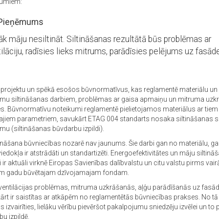
jumiem:
Pieņēmums
k māju nesiltināt. Siltināšanas rezultātā būs problēmas ar
ilāciju, radīsies lieks mitrums, parādīsies pelējums uz fasād
t projektu un spēkā esošos būvnormatīvus, kas reglamentē materiālu u
jumu siltināšanas darbiem, problēmas ar gaisa apmaiņu un mitruma uz
es. Būvnormatīvu noteikumi reglamentē pielietojamos materiālus ar tiem
šajiem parametriem, savukārt ETAG 004 standarts nosaka siltināšanas 
umu (siltināšanas būvdarbu izpildi).
tināšana būvniecības nozarē nav jaunums. Šie darbi gan no materiālu, g
edokļa ir atstrādāti un standartizēti. Energoefektivitātes un māju siltinā
 ir aktuāli virknē Eiropas Savienības dalībvalstu un citu valstu pirms vai
em gadu būvētajam dzīvojamajam fondam.
ventilācijas problēmas, mitruma uzkrāšanās, aļģu parādīšanās uz fasā
ārt ir saistītas ar atkāpēm no reglamentētās būvniecības prakses. No t
 izvairīties, lielāku vērību pievēršot pakalpojumu sniedzēju izvēlei un to 
u izpildē.