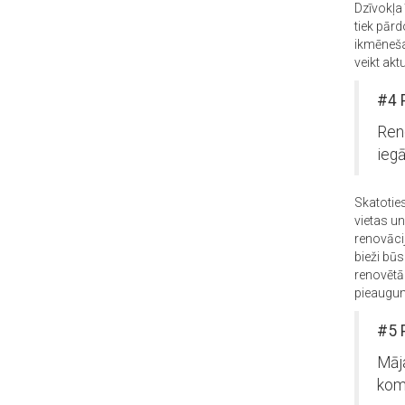
Dzīvokļa
tiek pārd
ikmēneša
veikt akt
#4 
Reno
iegā
Skatotie
vietas u
renovāci
bieži būs
renovētā
pieaugum
#5 
Māja
kom