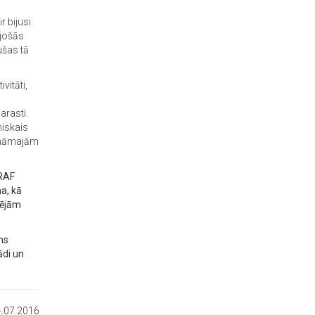
r bijusi
ojošās
jušas tā
vitāti,
arasti
niskais
cināmajām
ERAF
a, kā
rējām
ms
ādi un
.07.2016