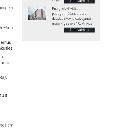
lasīt vairāk »
iespēja
Energoefektivitātes
paaugstināšanas darbi
daudzdzīvokļu dzīvojamā
mājā Rīgas ielā 10, Piņķos
drošina
lasīt vairāk »
umentus
ākusies.
as
vējamo
otāju
ekus
stošiem