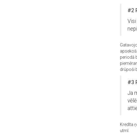
#2 
Visi
nep
Gatavojo
apsekoša
periodā b
piemēram
drūpoši b
#3 
Ja m
vēlē
atti
Kredīta 
utml.