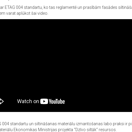
par ETAG 004 standartu, ko tas reglamentē un prasībām fasādes siltinā
em varat aplūkot šai video.
 004 standartu un siltināšanas materiālu izmantošanas labo praksi ir p
teriālu Ekonomikas Ministrijas projekta “Dzīvo siltāk” resursos.