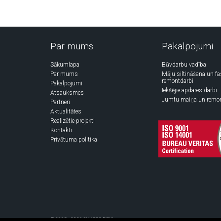
Par mums
Pakalpojumi
Sākumlapa
Būvdarbu vadība
Par mums
Māju siltināšana un f
remontdarbi
Pakalpojumi
Iekšējie apdares darbi
Atsauksmes
Jumtu maiņa un remo
Partneri
Aktualitātes
Realizētie projekti
Kontakti
Privātuma politika
© 2005 - 2026 SIA "PRO DEV"