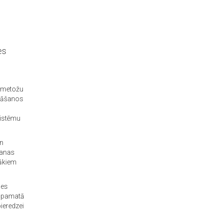
es
n metožu
krāšanos
sistēmu
an
šanas
rākiem
des
ā pamatā
pieredzei