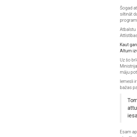
Šogad at
siltināt
programm
Atbalstu
Attīstība
Kaut gan 
Altum iz
Uz šo br
Ministri
māju pote
Iemesli i
bažas pa
Tom
att
ies
Esam apk