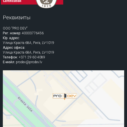
Реквизиты
ООО "PRO DEV"
Рег. номер:
40003776456
Юр. адрес:
Улица Краста 68A, Рига, LV-1019
Адрес офиса:
Улица Краста 68A, Рига, LV-1019
Телефон:
+371 29 60 4089
Е-мейл:
prodev@prodev.lv