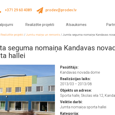
+371 29 60 4089
prodev@prodev.lv
alpojumi
Realizētie projekti
Atsauksmes
Partn
/
Realizētie projekti
/
Jumtu maiņa un remonts
/
Jumta seguma nomaiņa Kandavas nova
ta seguma nomaiņa Kandavas nova
ta hallei
Pasūtītājs:
Kandavas novada dome
Realizācijas laiks:
2013/03 – 2013/08
Objekts un adrese:
Sporta halle, Skolas iela 12, Kand
Veiktie darbi:
Jumta nomaiņa sporta hallei
Kategorija: