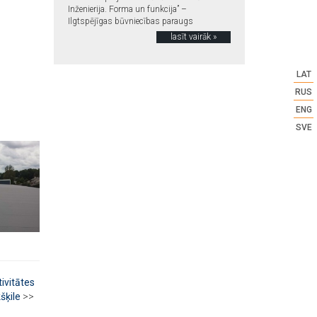
Inženierija. Forma un funkcija” –
Ilgtspējīgas būvniecības paraugs
lasīt vairāk »
LAT
RUS
ENG
SVE
ivitātes
šķile
>>