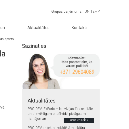
Grupas uzņēmums:
UNITEMP
eri
Aktualitātes
Kontakti
da sporta
Sazināties
da
Aktualitātes
ava
PRO DEV: ExPorto – No vīzijas līdz realitātei
un pilnvērtīgam pilsētvidei pielāgotam
risinājumam
lasīt vairāk »
PRO DEV projekts izstādē “Arhitektūra.