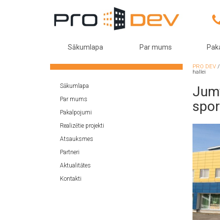
Sākumlapa
Par mums
Pak
PRO DEV
hallei
Sākumlapa
Jum
Par mums
spor
Pakalpojumi
Realizētie projekti
Atsauksmes
Partneri
Aktualitātes
Kontakti