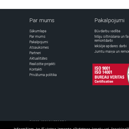
Par mums
Pakalpojumi
Sākumlapa
Būvdarbu vadība
Par mums
Māju siltināšana un f
remontdarbi
Pakalpojumi
Iekšējie apdares darbi
Atsauksmes
Jumtu maiņa un remo
Partneri
Aktualitātes
Realizētie projekti
Kontakti
Privātuma politika
© 2005 - 2026 SIA "PRO DEV"
Visas tiesības uz šīs mājas lapas sauturu ir paturētas. Pārpublicet bez raks