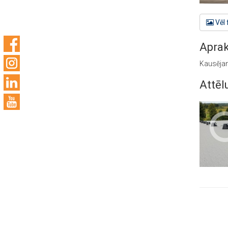
Vēl 
Aprak
Kausējam
Attēl