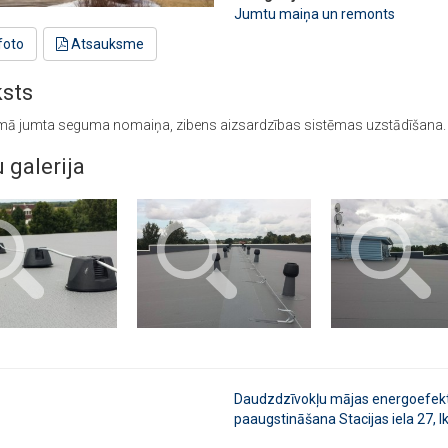
Jumtu maiņa un remonts
foto
Atsauksme
sts
ā jumta seguma nomaiņa, zibens aizsardzības sistēmas uzstādīšana.
u galerija
Daudzdzīvokļu mājas energoefekt
paaugstināšana Stacijas iela 27, Ik