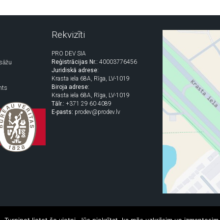
Rekvizīti
PRO DEV SIA
Reģistrācijas Nr.:
40003776456
asāžu
Juridiskā adrese:
Krasta iela 68A, Rīga, LV-1019
Biroja adrese:
nts
Krasta iela 68A, Rīga, LV-1019
Tālr.:
+371 29 60 4089
E-pasts:
prodev@prodev.lv
tiskas atļaujas aizliegts.