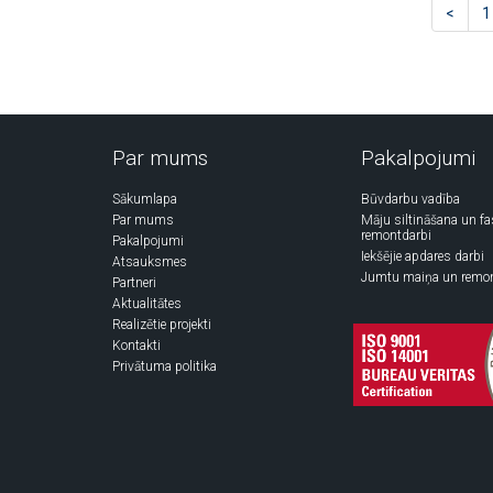
<
1
Par mums
Pakalpojumi
Sākumlapa
Būvdarbu vadība
Par mums
Māju siltināšana un f
remontdarbi
Pakalpojumi
Iekšējie apdares darbi
Atsauksmes
Jumtu maiņa un remo
Partneri
Aktualitātes
Realizētie projekti
Kontakti
Privātuma politika