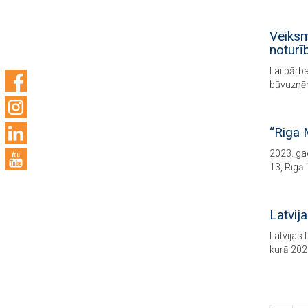
Veiksm
noturī
Lai pārb
būvuzņēm
“Riga 
2023. ga
13, Rīgā 
Latvij
Latvijas 
kurā 202