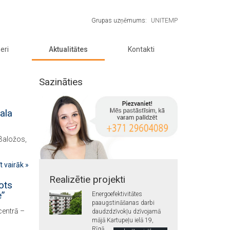
Grupas uzņēmums:
UNITEMP
eri
Aktualitātes
Kontakti
Sazināties
ala
Baložos,
īt vairāk »
Realizētie projekti
ots
e”
Energoefektivitātes
paaugstināšanas darbi
centrā –
daudzdzīvokļu dzīvojamā
mājā Kartupeļu ielā 19,
Rīgā