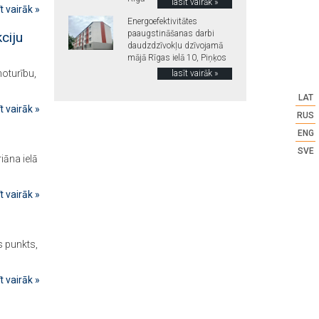
lasīt vairāk »
īt vairāk »
Energoefektivitātes
paaugstināšanas darbi
ciju
daudzdzīvokļu dzīvojamā
mājā Rīgas ielā 10, Piņķos
noturību,
lasīt vairāk »
LAT
īt vairāk »
RUS
ENG
SVE
iāna ielā
īt vairāk »
s punkts,
īt vairāk »