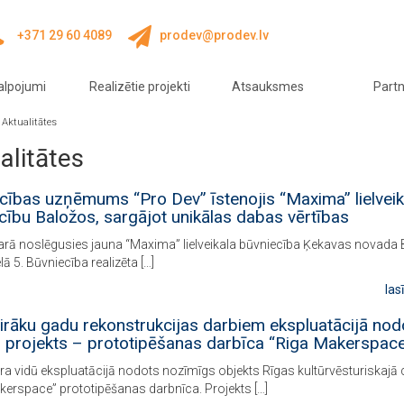
+371 29 60 4089
prodev@prodev.lv
alpojumi
Realizētie projekti
Atsauksmes
Partn
/
Aktualitātes
alitātes
cības uzņēmums “Pro Dev” īstenojis “Maxima” lielveik
cību Baložos, sargājot unikālas dabas vērtības
arā noslēgusies jauna “Maxima” lielveikala būvniecība Ķekavas novada 
lā 5. Būvniecība realizēta […]
las
irāku gadu rekonstrukcijas darbiem ekspluatācijā nod
s projekts – prototipēšanas darbīca “Riga Makerspac
a vidū ekspluatācijā nodots nozīmīgs objekts Rīgas kultūrvēsturiskajā 
kerspace” prototipēšanas darbnīca. Projekts […]