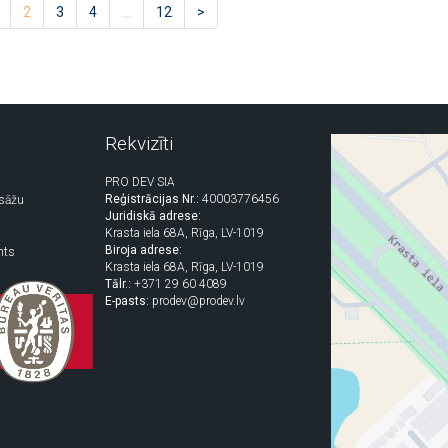
2
3
4
…
12
>
Rekvizīti
PRO DEV SIA
Reģistrācijas Nr.:
40003776456
asāžu
Juridiskā adrese:
Krasta iela 68A, Rīga, LV-1019
Biroja adrese:
nts
Krasta iela 68A, Rīga, LV-1019
Tālr.:
+371 29 60 4089
E-pasts:
prodev@prodev.lv