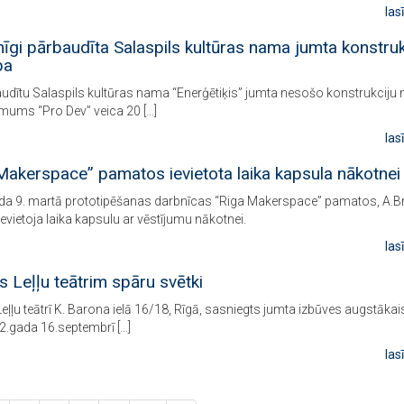
las
īgi pārbaudīta Salaspils kultūras nama jumta konstruk
ba
audītu Salaspils kultūras nama “Enerģētiķis” jumta nesošo konstrukciju 
ums “Pro Dev” veica 20 […]
las
Makerspace” pamatos ievietota laika kapsula nākotnei
da 9. martā prototipēšanas darbnīcas “Riga Makerspace” pamatos, A.Br
ievietoja laika kapsulu ar vēstījumu nākotnei.
las
as Leļļu teātrim spāru svētki
Leļļu teātrī K. Barona ielā 16/18, Rīgā, sasniegts jumta izbūves augstākai
2.gada 16.septembrī […]
las