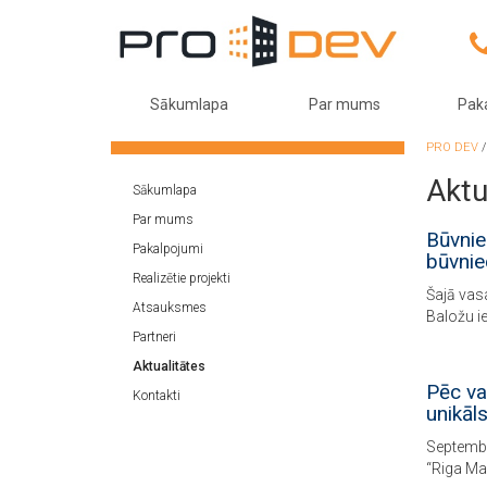
Sākumlapa
Par mums
Pak
PRO DEV
Aktu
Sākumlapa
Par mums
Būvnie
Pakalpojumi
būvnie
Realizētie projekti
Šajā vas
Atsauksmes
Baložu ie
Partneri
Aktualitātes
Pēc va
Kontakti
unikāl
Septembr
“Riga Ma