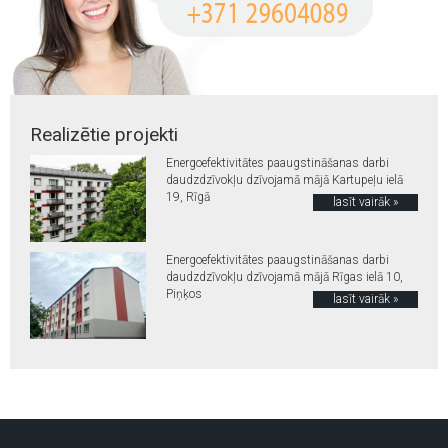
Realizētie projekti
Energoefektivitātes paaugstināšanas darbi
daudzdzīvokļu dzīvojamā mājā Kartupeļu ielā
19, Rīgā
lasīt vairāk »
Energoefektivitātes paaugstināšanas darbi
daudzdzīvokļu dzīvojamā mājā Rīgas ielā 10,
Piņķos
lasīt vairāk »