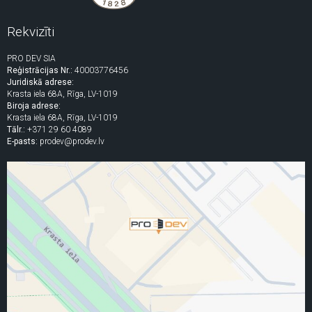
Rekvizīti
PRO DEV SIA
Reģistrācijas Nr.:
40003776456
Juridiskā adrese:
Krasta iela 68A, Rīga, LV-1019
Biroja adrese:
Krasta iela 68A, Rīga, LV-1019
Tālr.:
+371 29 60 4089
E-pasts:
prodev@prodev.lv