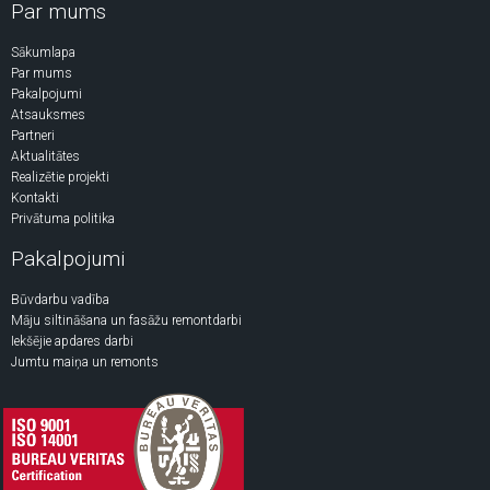
Par mums
Sākumlapa
Par mums
Pakalpojumi
Atsauksmes
Partneri
Aktualitātes
Realizētie projekti
Kontakti
Privātuma politika
Pakalpojumi
Būvdarbu vadība
Māju siltināšana un fasāžu remontdarbi
Iekšējie apdares darbi
Jumtu maiņa un remonts