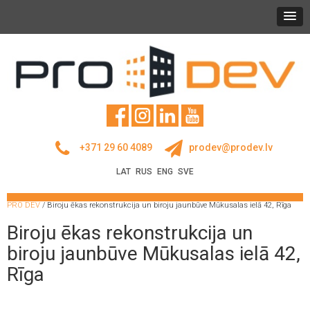
+371 29 60 4089
prodev@prodev.lv
LAT
RUS
ENG
SVE
PRO DEV
/
Biroju ēkas rekonstrukcija un biroju jaunbūve Mūkusalas ielā 42, Rīga
Biroju ēkas rekonstrukcija un
biroju jaunbūve Mūkusalas ielā 42,
Rīga