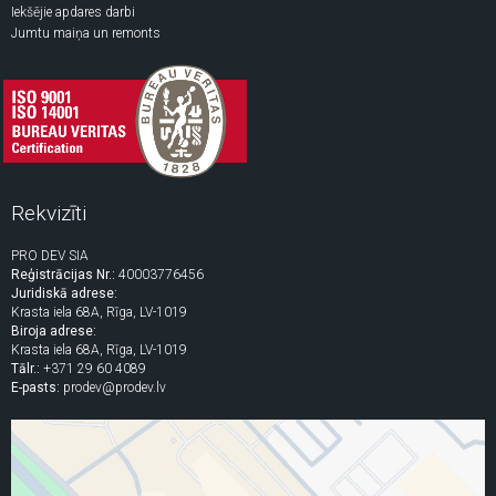
Iekšējie apdares darbi
Jumtu maiņa un remonts
Rekvizīti
PRO DEV SIA
Reģistrācijas Nr.:
40003776456
Juridiskā adrese:
Krasta iela 68A, Rīga, LV-1019
Biroja adrese:
Krasta iela 68A, Rīga, LV-1019
Tālr.:
+371 29 60 4089
E-pasts:
prodev@prodev.lv