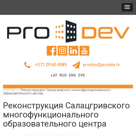
+371 29 60 4089
prodev@prodev.lv
LAT
RUS
ENG
SVE
PRO DEV
/
Реконструкция Салацгривского многофункционального
образовательного центра
Реконструкция Салацгривского
многофункционального
образовательного центра