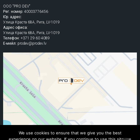
ООО "PRO DEV"
Рег. номер:
40003776456
Юр. адрес:
Улица Краста 68A, Рига, LV-1019
Адрес офиса:
Улица Краста 68A, Рига, LV-1019
Телефон:
+371 29 60 4089
Е-мейл:
prodev@prodev.lv
We use cookies to ensure that we give you the best
experience on our website. If you continue to use this site we