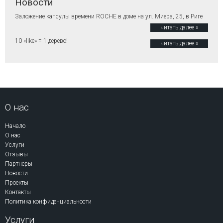
Новости
Заложение капсулы времени ROCHE в доме на ул. Миера, 25, в Риге
читать далее »
10 «like» = 1 дерево!
читать далее »
О нас
Начало
О нас
Услуги
Отзывы
Партнеры
Новости
Проекты
Контакты
Политика конфиденциальности
Услуги