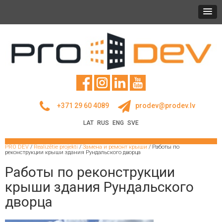
+371 29 60 4089
prodev@prodev.lv
LAT
RUS
ENG
SVE
PRO DEV
/
Realizētie projekti
/
Замена и ремонт крыши
/
Работы по
реконструкции крыши здания Рундальского дворца
Работы по реконструкции
крыши здания Рундальского
дворца