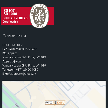
Реквизиты
ООО "PRO DEV"
Рег. номер:
40003776456
Юр. адрес:
Улица Краста 68A, Рига, LV-1019
Адрес офиса:
Улица Краста 68A, Рига, LV-1019
Телефон:
+371 29 60 4089
Е-мейл:
prodev@prodev.lv