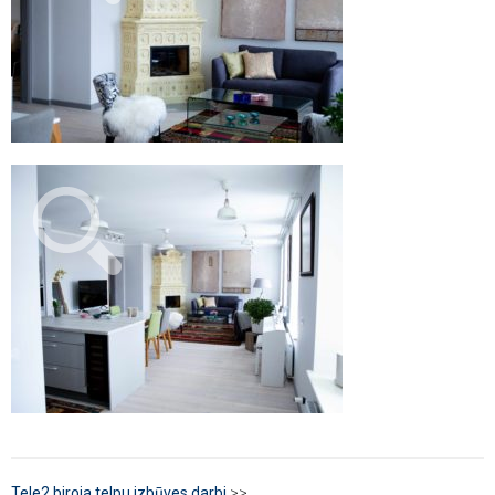
Tele2 biroja telpu izbūves darbi
>>