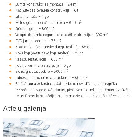
3
Jumta konstrukcijas montāža – 24 m
Kāpņutelpas tērauda konstrukcija – 6 t
Lifta montāža – 1 gb
2
Melno grīdu montāža no finiera – 800 m
Grīdu segumi – 800 m2
2
Valcprofila jumta segums ar apakškonstrukciju – 300 m
PVC jumta segums – 76 m2
Koka durvis (vēsturisko durvju replika) – 55 gb
Koka logi (vēsturisko logu replika) – 73 gb
2
Fasāžu restaurācija – 600 m
Podiņu kamīnu restaurācija – 3 gb
2
Sienu/griestu; apdare – 5000 m
2
Labiekārtojums un rotaļu laukums – 800 m
Pilnībā jauna elektroinstalācija, zibens novadīšana, ugunsgrēka
izziņošanas, videonovērošanas, piekļuves kontroles sistēmas.
;
Izbūvēta
lietus ūdens kanalizācija un katram dzīvoklim individuāla gāzes apkure.
Attēlu galerija