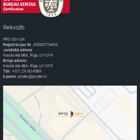
Rekvizīti
PRO DEV SIA
Reģistrācijas Nr.:
40003776456
Juridiskā adrese:
Krasta iela 68A, Rīga, LV-1019
Biroja adrese:
Krasta iela 68A, Rīga, LV-1019
Tālr.:
+371 29 60 4089
E-pasts:
prodev@prodev.lv