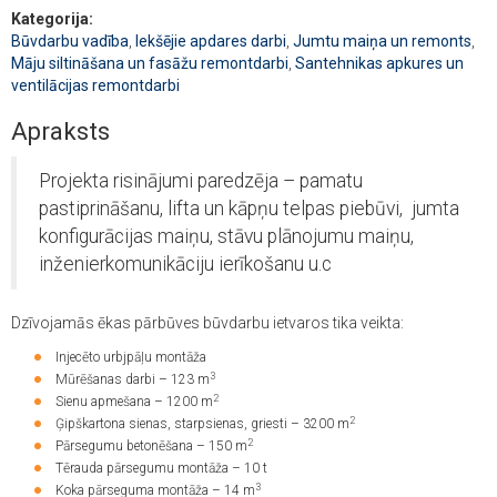
Kategorija:
Būvdarbu vadība
,
Iekšējie apdares darbi
,
Jumtu maiņa un remonts
,
Māju siltināšana un fasāžu remontdarbi
,
Santehnikas apkures un
ventilācijas remontdarbi
Apraksts
Projekta risinājumi paredzēja – pamatu
pastiprināšanu, lifta un kāpņu telpas piebūvi, jumta
konfigurācijas maiņu, stāvu plānojumu maiņu,
inženierkomunikāciju ierīkošanu u.c
Dzīvojamās ēkas pārbūves būvdarbu ietvaros tika veikta:
Injecēto urbjpāļu montāža
3
Mūrēšanas darbi – 123 m
2
Sienu apmešana – 1200 m
2
Ģipškartona sienas, starpsienas, griesti – 3200 m
2
Pārsegumu betonēšana – 150 m
Tērauda pārsegumu montāža – 10 t
3
Koka pārseguma montāža – 14 m