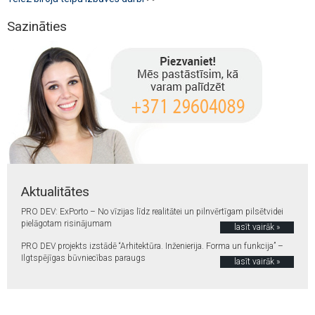
Sazināties
Aktualitātes
PRO DEV: ExPorto – No vīzijas līdz realitātei un pilnvērtīgam pilsētvidei
pielāgotam risinājumam
lasīt vairāk »
PRO DEV projekts izstādē “Arhitektūra. Inženierija. Forma un funkcija” –
Ilgtspējīgas būvniecības paraugs
lasīt vairāk »