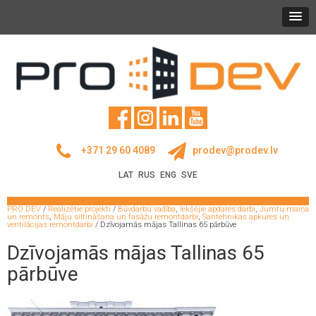
+371 29 60 4089
prodev@prodev.lv
LAT
RUS
ENG
SVE
PRO DEV
/
Realizētie projekti
/
Būvdarbu vadība
,
Iekšējie apdares darbi
,
Jumtu maiņa
un remonts
,
Māju siltināšana un fasāžu remontdarbi
,
Santehnikas apkures un
ventilācijas remontdarbi
/
Dzīvojamās mājas Tallinas 65 pārbūve
Dzīvojamās mājas Tallinas 65
pārbūve