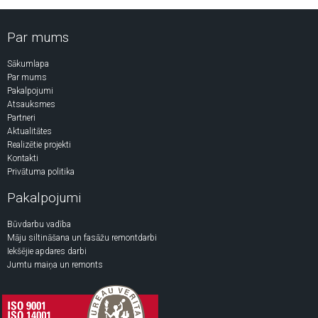
Par mums
Sākumlapa
Par mums
Pakalpojumi
Atsauksmes
Partneri
Aktualitātes
Realizētie projekti
Kontakti
Privātuma politika
Pakalpojumi
Būvdarbu vadība
Māju siltināšana un fasāžu remontdarbi
Iekšējie apdares darbi
Jumtu maiņa un remonts