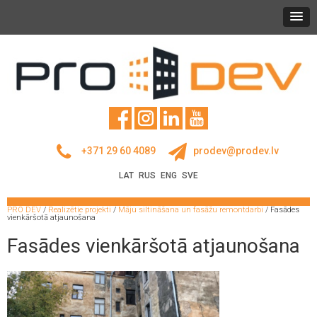
+371 29 60 4089
prodev@prodev.lv
LAT
RUS
ENG
SVE
PRO DEV
/
Realizētie projekti
/
Māju siltināšana un fasāžu remontdarbi
/
Fasādes
vienkāršotā atjaunošana
Fasādes vienkāršotā atjaunošana