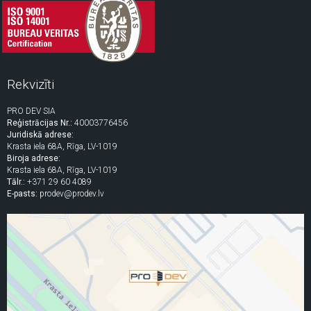
Rekvizīti
PRO DEV SIA
Reģistrācijas Nr.:
40003776456
Juridiskā adrese:
Krasta iela 68A, Rīga, LV-1019
Biroja adrese:
Krasta iela 68A, Rīga, LV-1019
Tālr.:
+371 29 60 4089
E-pasts:
prodev@prodev.lv