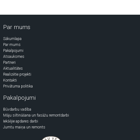
Par mums
Sākumlapa
Par mums
Pakalpojumi
Atsauksmes
Partneri
Aktualitātes
Realizētie projekti
Kontakti
Privātuma politika
Pakalpojumi
Būvdarbu vadība
Māju siltināšana un fasāžu remontdarbi
Iekšējie apdares darbi
Jumtu maiņa un remonts