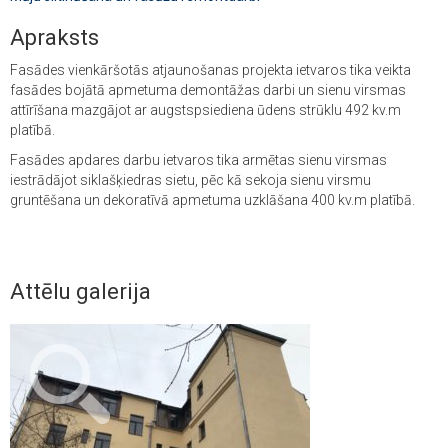
Apraksts
Fasādes vienkāršotās atjaunošanas projekta ietvaros tika veikta
fasādes bojātā apmetuma demontāžas darbi un sienu virsmas
attīrīšana mazgājot ar augstspsiediena ūdens strūklu 492 kv.m
platībā.
Fasādes apdares darbu ietvaros tika armētas sienu virsmas
iestrādājot siklašķiedras sietu, pēc kā sekoja sienu virsmu
gruntēšana un dekoratīvā apmetuma uzklāšana 400 kv.m platībā.
Attēlu galerija