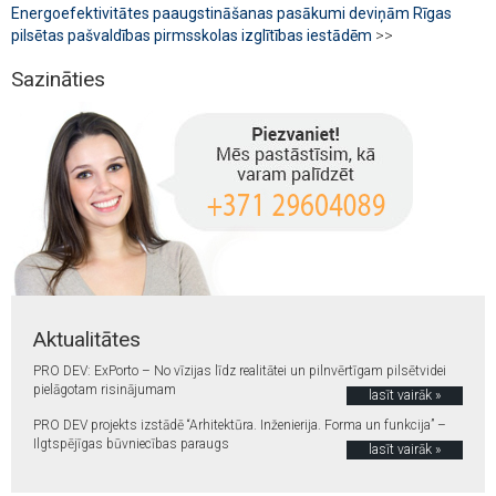
Energoefektivitātes paaugstināšanas pasākumi deviņām Rīgas
pilsētas pašvaldības pirmsskolas izglītības iestādēm
>>
Sazināties
Aktualitātes
PRO DEV: ExPorto – No vīzijas līdz realitātei un pilnvērtīgam pilsētvidei
pielāgotam risinājumam
lasīt vairāk »
PRO DEV projekts izstādē “Arhitektūra. Inženierija. Forma un funkcija” –
Ilgtspējīgas būvniecības paraugs
lasīt vairāk »