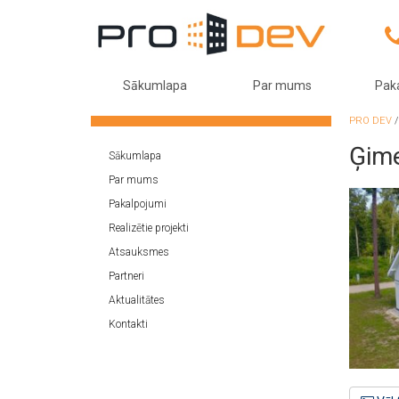
Sākumlapa
Par mums
Pak
PRO DEV
Ģime
Sākumlapa
Par mums
Pakalpojumi
Realizētie projekti
Atsauksmes
Partneri
Aktualitātes
Kontakti