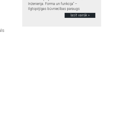
Inženierija. Forma un funkcija” –
Ilgtspējīgas būvniecības paraugs
lasīt vairāk »
āls