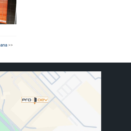
šana
>>