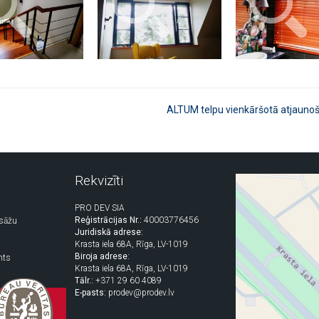
ALTUM telpu vienkāršotā atjauno
Rekvizīti
PRO DEV SIA
Reģistrācijas Nr.:
40003776456
asāžu
Juridiskā adrese:
Krasta iela 68A, Rīga, LV-1019
Biroja adrese:
nts
Krasta iela 68A, Rīga, LV-1019
Tālr.:
+371 29 60 4089
E-pasts:
prodev@prodev.lv