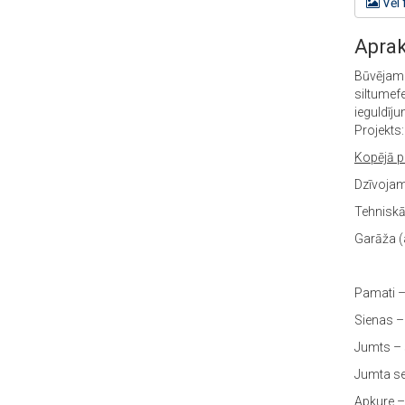
Vēl 
Aprak
Būvējam 
siltumefe
ieguldīju
Projekts
Kopējā p
Dzīvojam
Tehniskā
Garāža (a
Pamati –
Sienas –
Jumts – 
Jumta se
Apkure – 