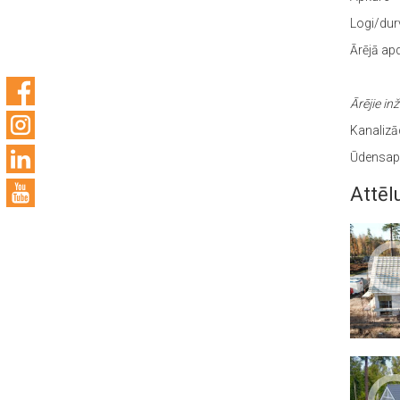
Logi/dur
Ārējā ap
Ārējie inž
Kanalizāc
Ūdensapg
Attēl