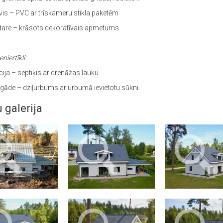
vis – PVC ar trīskameru stikla paketēm
dare – krāsots dekoratīvais apmetums
eniertīkli:
ija – septiķis ar drenāžas lauku
āde – dziļurbums ar urbumā ievietotu sūkni.
u galerija