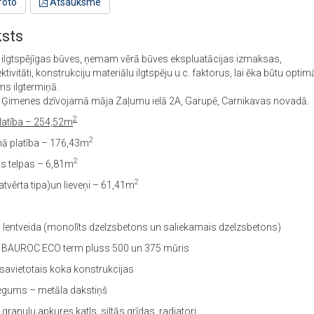
foto
Atsauksme
sts
ilgtspējīgas būves, ņemam vērā būves ekspluatācijas izmaksas,
ktivitāti, konstrukciju materiālu ilgtspēju u.c. faktorus, lai ēka būtu optim
ms ilgtermiņā.
: Ģimenes dzīvojamā māja Zaļumu ielā 2A, Garupē, Carnikavas novadā.
2
latība – 254,52m
2
ā platība – 176,43m
2
s telpas – 6,81m
2
tvērta tipa)un lieveņi – 61,41m
 lentveida (monolīts dzelzsbetons un saliekamais dzelzsbetons)
 BAUROC ECO term pluss 500 un 375 mūris
savietotais koka konstrukcijas
gums – metāla dakstiņš
granulu apkures katls, siltās grīdas, radiatori