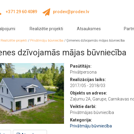
+371 29 60 4089
prodev@prodev.lv
alpojumi
Realizētie projekti
Atsauksmes
Partn
/
Realizētie projekti
/
Privātmāju būvniecība
/
Ģimenes dzīvojamās mājas būvniecība
nes dzīvojamās mājas būvniecība
Pasūtītājs:
Privātpersona
Realizācijas laiks:
2017/05 - 2018/03
Objekts un adrese:
Zaļumu 2A, Garupe, Carnikavas 
Veiktie darbi:
Privātmājas būvniecība
Kategorija:
Privātmāju būvniecība