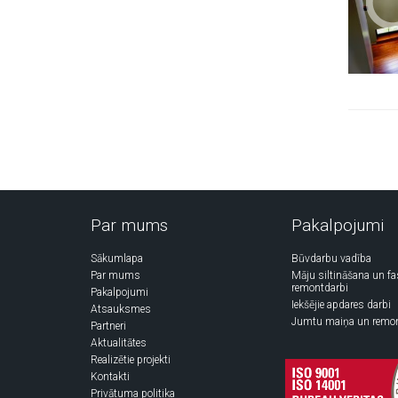
Par mums
Pakalpojumi
Sākumlapa
Būvdarbu vadība
Par mums
Māju siltināšana un f
remontdarbi
Pakalpojumi
Iekšējie apdares darbi
Atsauksmes
Jumtu maiņa un remo
Partneri
Aktualitātes
Realizētie projekti
Kontakti
Privātuma politika