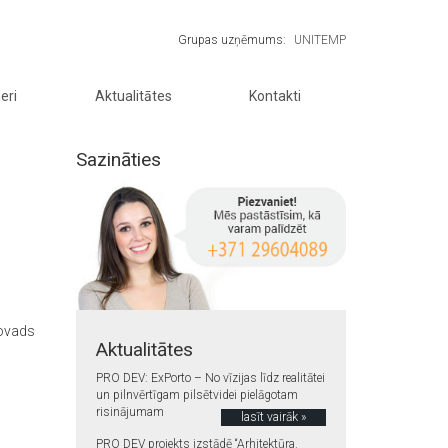
Grupas uzņēmums:
UNITEMP
eri
Aktualitātes
Kontakti
Sazināties
novads
Aktualitātes
PRO DEV: ExPorto – No vīzijas līdz realitātei
un pilnvērtīgam pilsētvidei pielāgotam
risinājumam
lasīt vairāk »
PRO DEV projekts izstādē “Arhitektūra.