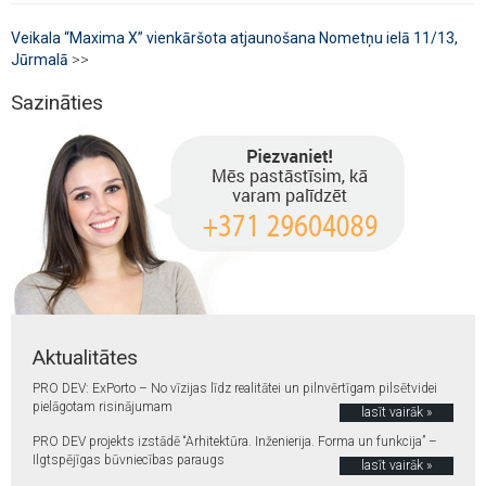
Veikala “Maxima X” vienkāršota atjaunošana Nometņu ielā 11/13,
Jūrmalā
>>
Sazināties
Aktualitātes
PRO DEV: ExPorto – No vīzijas līdz realitātei un pilnvērtīgam pilsētvidei
pielāgotam risinājumam
lasīt vairāk »
PRO DEV projekts izstādē “Arhitektūra. Inženierija. Forma un funkcija” –
Ilgtspējīgas būvniecības paraugs
lasīt vairāk »