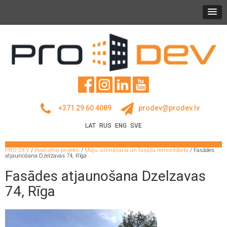
+371 29 60 4089
prodev@prodev.lv
LAT
RUS
ENG
SVE
PRO DEV
/
Realizētie projekti
/
Māju siltināšana un fasāžu remontdarbi
/
Fasādes
atjaunošana Dzelzavas 74, Rīga
Fasādes atjaunošana Dzelzavas
74, Rīga