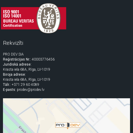
Rekvizīti
PRO DEV SIA
Reģistrācijas Nr.:
40003776456
Juridiskā adrese:
Krasta iela 68A, Rīga, LV-1019
Biroja adrese:
Krasta iela 68A, Rīga, LV-1019
Tālr.:
+371 29 60 4089
E-pasts:
prodev@prodev.lv