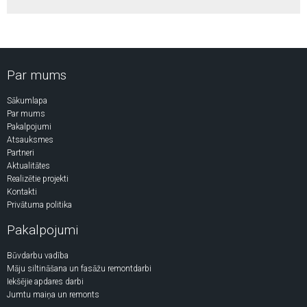
Par mums
Sākumlapa
Par mums
Pakalpojumi
Atsauksmes
Partneri
Aktualitātes
Realizētie projekti
Kontakti
Privātuma politika
Pakalpojumi
Būvdarbu vadība
Māju siltināšana un fasāžu remontdarbi
Iekšējie apdares darbi
Jumtu maiņa un remonts