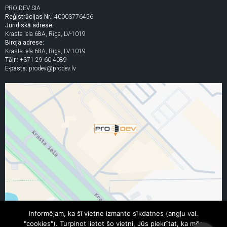
PRO DEV SIA
Reģistrācijas Nr.:
40003776456
Juridiskā adrese:
Krasta iela 68A, Rīga, LV-1019
Biroja adrese:
Krasta iela 68A, Rīga, LV-1019
Tālr.:
+371 29 60 4089
E-pasts:
prodev@prodev.lv
Informējam, ka šī vietne izmanto sīkdatnes (angļu val.
"cookies"). Turpinot lietot šo vietni, Jūs piekrītat, ka mēs