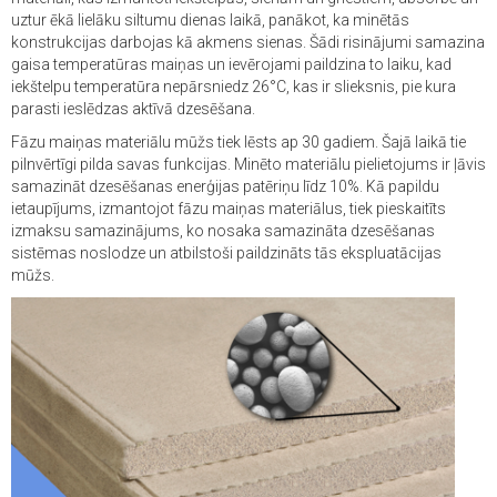
uztur ēkā lielāku siltumu dienas laikā, panākot, ka minētās
konstrukcijas darbojas kā akmens sienas. Šādi risinājumi samazina
gaisa temperatūras maiņas un ievērojami paildzina to laiku, kad
iekštelpu temperatūra nepārsniedz 26°C, kas ir slieksnis, pie kura
parasti ieslēdzas aktīvā dzesēšana.
Fāzu maiņas materiālu mūžs tiek lēsts ap 30 gadiem. Šajā laikā tie
pilnvērtīgi pilda savas funkcijas. Minēto materiālu pielietojums ir ļāvis
samazināt dzesēšanas enerģijas patēriņu līdz 10%. Kā papildu
ietaupījums, izmantojot fāzu maiņas materiālus, tiek pieskaitīts
izmaksu samazinājums, ko nosaka samazināta dzesēšanas
sistēmas noslodze un atbilstoši paildzināts tās ekspluatācijas
mūžs.