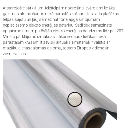
Atstarojošie pārklājumi iekštelpām nodrošina ievērojami lielāku
gaismas atstarošanos nekā parastās krāsas. Tas rada plašākas
telpas sajūtu un ļauj samazināt fona apgaismojumam
nepieciešamo elektro enerģijas patēriņu. Šādi tiek samazināts
apgaismojumam patērētās elektro enerģijas daudzums līdz pat 20%.
Minēto pārklājumu izmaksas ir tikai nedaudz lielākas nekā
parastajām krāsām. It sevišķi aktuāli šie materiāli ir valstīs ar
mazāku dienasgaismas apjomu, tostarp Eiropas vidiene un
ziemeļvalstis.