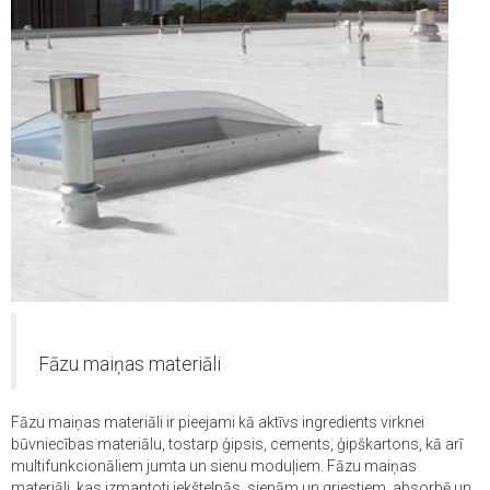
Fāzu maiņas materiāli
Fāzu maiņas materiāli ir pieejami kā aktīvs ingredients virknei
būvniecības materiālu, tostarp ģipsis, cements, ģipškartons, kā arī
multifunkcionāliem jumta un sienu moduļiem. Fāzu maiņas
materiāli, kas izmantoti iekštelpās, sienām un griestiem, absorbē un