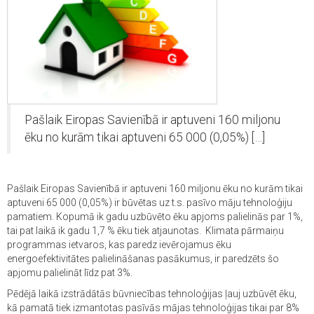
Pašlaik Eiropas Savienībā ir aptuveni 160 miljonu
ēku no kurām tikai aptuveni 65 000 (0,05%) […]
Pašlaik Eiropas Savienībā ir aptuveni 160 miljonu ēku no kurām tikai
aptuveni 65 000 (0,05%) ir būvētas uz t.s. pasīvo māju tehnoloģiju
pamatiem. Kopumā ik gadu uzbūvēto ēku apjoms palielinās par 1%,
tai pat laikā ik gadu 1,7 % ēku tiek atjaunotas. Klimata pārmaiņu
programmas ietvaros, kas paredz ievērojamus ēku
energoefektivitātes palielināšanas pasākumus, ir paredzēts šo
apjomu palielināt līdz pat 3%.
Pēdējā laikā izstrādātās būvniecības tehnoloģijas ļauj uzbūvēt ēku,
kā pamatā tiek izmantotas pasīvās mājas tehnoloģijas tikai par 8%