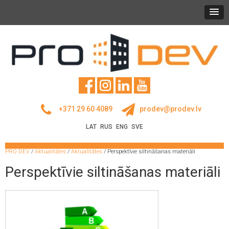
+371 29 60 4089
prodev@prodev.lv
LAT
RUS
ENG
SVE
PRO DEV
/
Aktualitātes
/
Aktualitātes
/
Perspektīvie siltināšanas materiāli
Perspektīvie siltināšanas materiāli