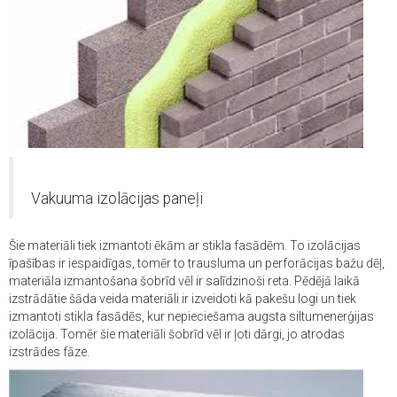
Vakuuma izolācijas paneļi
Šie materiāli tiek izmantoti ēkām ar stikla fasādēm. To izolācijas
īpašības ir iespaidīgas, tomēr to trausluma un perforācijas bažu dēļ,
materiāla izmantošana šobrīd vēl ir salīdzinoši reta. Pēdējā laikā
izstrādātie šāda veida materiāli ir izveidoti kā pakešu logi un tiek
izmantoti stikla fasādēs, kur nepieciešama augsta siltumenerģijas
izolācija. Tomēr šie materiāli šobrīd vēl ir ļoti dārgi, jo atrodas
izstrādes fāze.