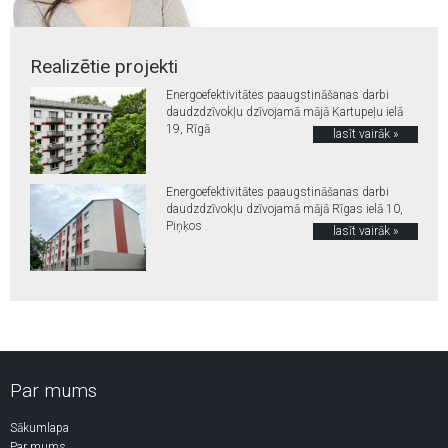
Realizētie projekti
Energoefektivitātes paaugstināšanas darbi
daudzdzīvokļu dzīvojamā mājā Kartupeļu ielā
19, Rīgā
lasīt vairāk »
Energoefektivitātes paaugstināšanas darbi
daudzdzīvokļu dzīvojamā mājā Rīgas ielā 10,
Piņķos
lasīt vairāk »
Par mums
Sākumlapa
Par mums