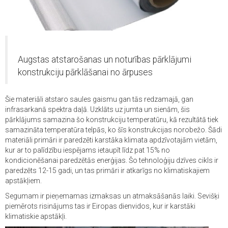
Augstas atstarošanas un noturības pārklājumi
konstrukciju pārklāšanai no ārpuses
Šie materiāli atstaro saules gaismu gan tās redzamajā, gan
infrasarkanā spektra daļā. Uzklāts uz jumta un sienām, šis
pārklājums samazina šo konstrukciju temperatūru, kā rezultātā tiek
samazināta temperatūra telpās, ko šīs konstrukcijas norobežo. Šādi
materiāli primāri ir paredzēti karstāka klimata apdzīvotajām vietām,
kur ar to palīdzību iespējams ietaupīt līdz pat 15% no
kondicionēšanai paredzētās enerģijas. Šo tehnoloģiju dzīves cikls ir
paredzēts 12-15 gadi, un tas primāri ir atkarīgs no klimatiskajiem
apstākļiem.
Segumam ir pieņemamas izmaksas un atmaksāšanās laiki. Sevišķi
piemērots risinājums tas ir Eiropas dienvidos, kur ir karstāki
klimatiskie apstākļi.