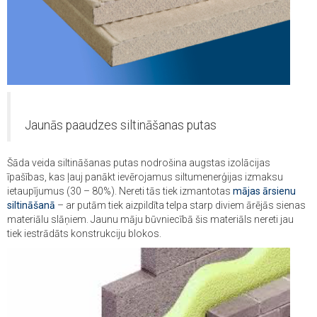
Jaunās paaudzes siltināšanas putas
Šāda veida siltināšanas putas nodrošina augstas izolācijas
īpašības, kas ļauj panākt ievērojamus siltumenerģijas izmaksu
ietaupījumus (30 – 80%). Nereti tās tiek izmantotas
mājas ārsienu
siltināšanā
– ar putām tiek aizpildīta telpa starp diviem ārējās sienas
materiālu slāņiem. Jaunu māju būvniecībā šis materiāls nereti jau
tiek iestrādāts konstrukciju blokos.