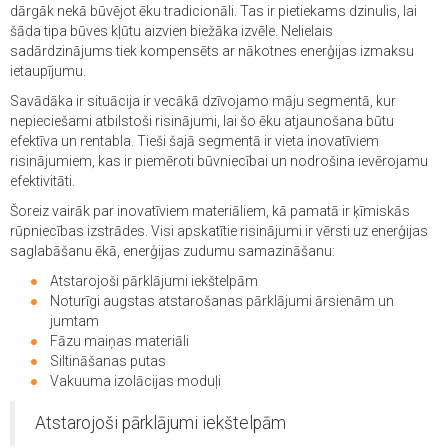
dārgāk nekā būvējot ēku tradicionāli. Tas ir pietiekams dzinulis, lai
šāda tipa būves kļūtu aizvien biežāka izvēle. Nelielais
sadārdzinājums tiek kompensēts ar nākotnes enerģijas izmaksu
ietaupījumu.
Savādāka ir situācija ir vecākā dzīvojamo māju segmentā, kur
nepieciešami atbilstoši risinājumi, lai šo ēku atjaunošana būtu
efektīva un rentabla. Tieši šajā segmentā ir vieta inovatīviem
risinājumiem, kas ir piemēroti būvniecībai un nodrošina ievērojamu
efektivitāti.
Šoreiz vairāk par inovatīviem materiāliem, kā pamatā ir ķīmiskās
rūpniecības izstrādes. Visi apskatītie risinājumi ir vērsti uz enerģijas
saglabāšanu ēkā, enerģijas zudumu samazināšanu:
Atstarojoši pārklājumi iekštelpām
Noturīgi augstas atstarošanas pārklājumi ārsienām un
jumtam
Fāzu maiņas materiāli
Siltināšanas putas
Vakuuma izolācijas moduļi
Atstarojoši pārklājumi iekštelpām