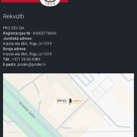
Rekvizīti
PRO DEV SIA
Reģistrācijas Nr.:
40003776456
Juridiskā adrese:
Krasta iela 68A, Rīga, LV-1019
Biroja adrese:
Krasta iela 68A, Rīga, LV-1019
Tālr.:
+371 29 60 4089
E-pasts:
prodev@prodev.lv