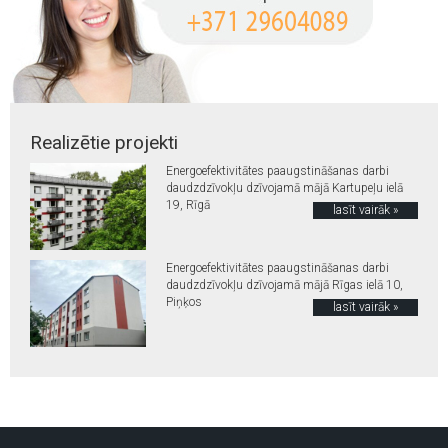
Realizētie projekti
Energoefektivitātes paaugstināšanas darbi
daudzdzīvokļu dzīvojamā mājā Kartupeļu ielā
19, Rīgā
lasīt vairāk »
Energoefektivitātes paaugstināšanas darbi
daudzdzīvokļu dzīvojamā mājā Rīgas ielā 10,
Piņķos
lasīt vairāk »