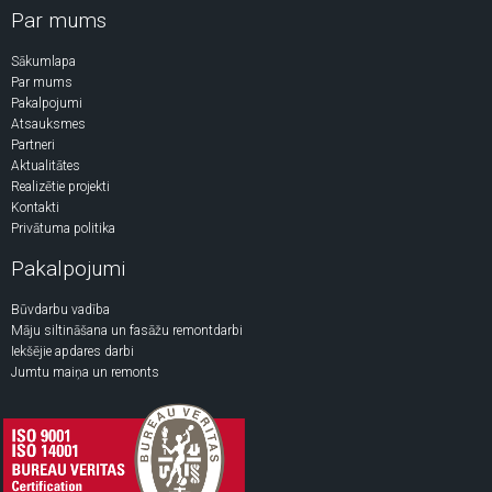
Par mums
Sākumlapa
Par mums
Pakalpojumi
Atsauksmes
Partneri
Aktualitātes
Realizētie projekti
Kontakti
Privātuma politika
Pakalpojumi
Būvdarbu vadība
Māju siltināšana un fasāžu remontdarbi
Iekšējie apdares darbi
Jumtu maiņa un remonts