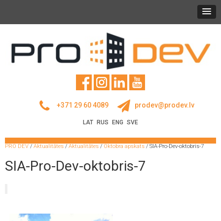
+371 29 60 4089
prodev@prodev.lv
LAT
RUS
ENG
SVE
PRO DEV
/
Aktualitātes
/
Aktualitātes
/
Oktobra apskats
/
SIA-Pro-Dev-oktobris-7
SIA-Pro-Dev-oktobris-7