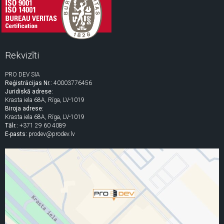
Rekvizīti
PRO DEV SIA
Reģistrācijas Nr.:
40003776456
Juridiskā adrese:
Krasta iela 68A, Rīga, LV-1019
Biroja adrese:
Krasta iela 68A, Rīga, LV-1019
Tālr.:
+371 29 60 4089
E-pasts:
prodev@prodev.lv