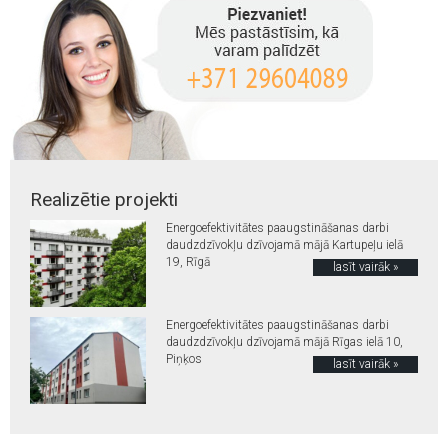
Realizētie projekti
Energoefektivitātes paaugstināšanas darbi
daudzdzīvokļu dzīvojamā mājā Kartupeļu ielā
19, Rīgā
lasīt vairāk »
Energoefektivitātes paaugstināšanas darbi
daudzdzīvokļu dzīvojamā mājā Rīgas ielā 10,
Piņķos
lasīt vairāk »