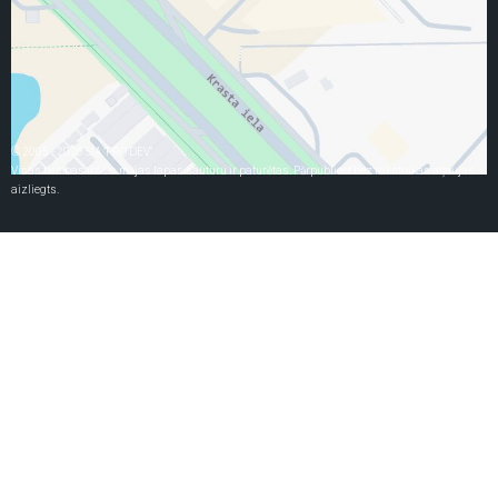
© 2005 - 2026 SIA "PRO DEV"
Visas tiesības uz šīs mājas lapas sauturu ir paturētas. Pārpublicet bez rakstiskas atļaujas
aizliegts.