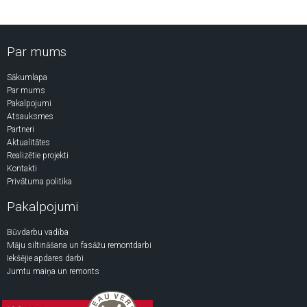
Par mums
Sākumlapa
Par mums
Pakalpojumi
Atsauksmes
Partneri
Aktualitātes
Realizētie projekti
Kontakti
Privātuma politika
Pakalpojumi
Būvdarbu vadība
Māju siltināšana un fasāžu remontdarbi
Iekšējie apdares darbi
Jumtu maiņa un remonts